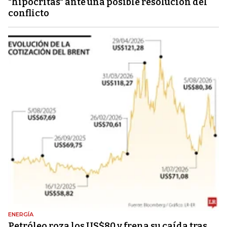
"hipócritas" ante una posible resolución del
conflicto
ENERGÍA
Petróleo roza los US$80 y frena su caída tras