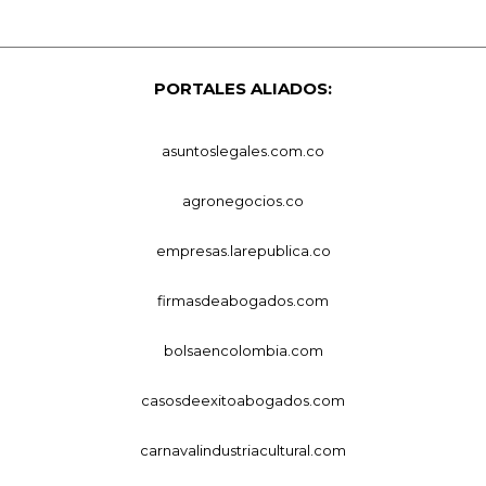
PORTALES ALIADOS:
asuntoslegales.com.co
agronegocios.co
empresas.larepublica.co
firmasdeabogados.com
bolsaencolombia.com
casosdeexitoabogados.com
carnavalindustriacultural.com