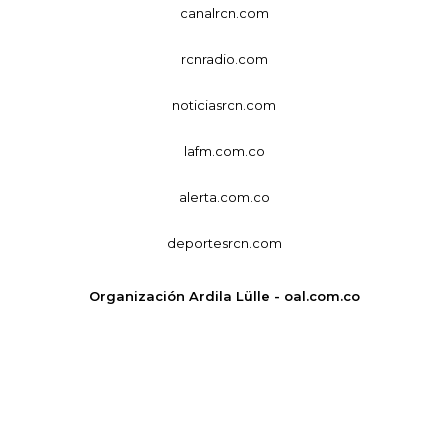
canalrcn.com
rcnradio.com
noticiasrcn.com
lafm.com.co
alerta.com.co
deportesrcn.com
Organización Ardila Lülle - oal.com.co