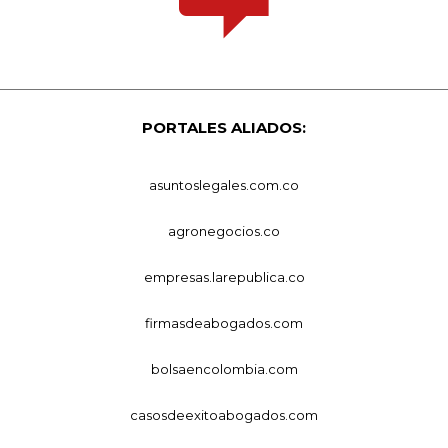
PORTALES ALIADOS:
asuntoslegales.com.co
agronegocios.co
empresas.larepublica.co
firmasdeabogados.com
bolsaencolombia.com
casosdeexitoabogados.com