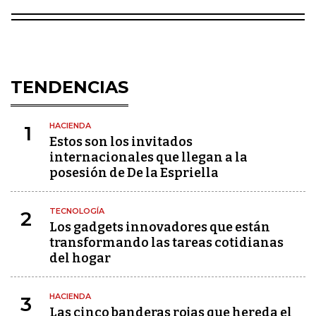
TENDENCIAS
HACIENDA
1
Estos son los invitados
internacionales que llegan a la
posesión de De la Espriella
TECNOLOGÍA
2
Los gadgets innovadores que están
transformando las tareas cotidianas
del hogar
HACIENDA
3
Las cinco banderas rojas que hereda el