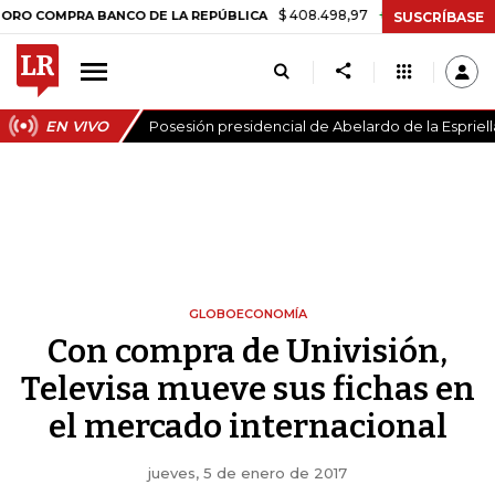
$ 408.498,97
+$ 8.753,81
+2,19%
MPRA BANCO DE LA REPÚBLICA
SUSCRÍBASE
EN VIVO
Posesión presidencial de Abelardo de la Espriell
GLOBOECONOMÍA
Con compra de Univisión,
Televisa mueve sus fichas en
el mercado internacional
jueves, 5 de enero de 2017