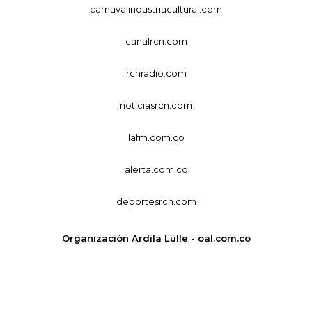
carnavalindustriacultural.com
canalrcn.com
rcnradio.com
noticiasrcn.com
lafm.com.co
alerta.com.co
deportesrcn.com
Organización Ardila Lülle - oal.com.co