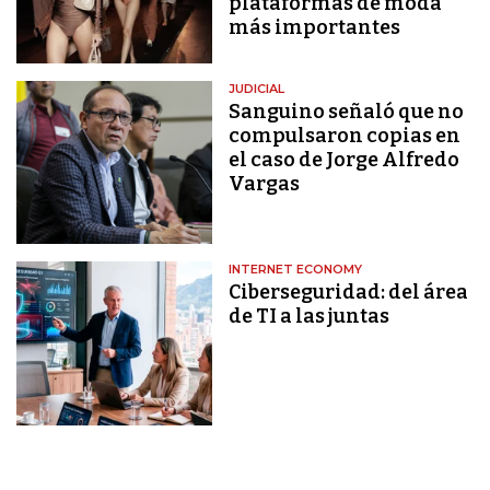
plataformas de moda
más importantes
JUDICIAL
Sanguino señaló que no
compulsaron copias en
el caso de Jorge Alfredo
Vargas
INTERNET ECONOMY
Ciberseguridad: del área
de TI a las juntas