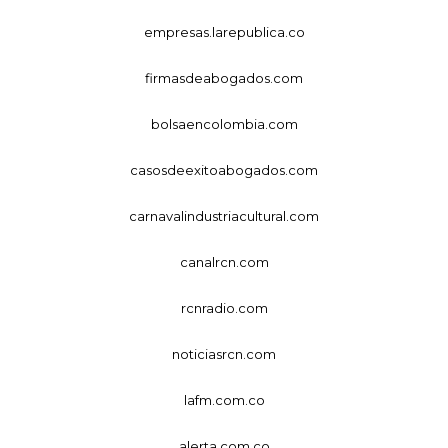
empresas.larepublica.co
firmasdeabogados.com
bolsaencolombia.com
casosdeexitoabogados.com
carnavalindustriacultural.com
canalrcn.com
rcnradio.com
noticiasrcn.com
lafm.com.co
alerta.com.co