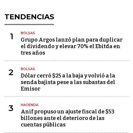
TENDENCIAS
BOLSAS
1
Grupo Argos lanzó plan para duplicar
el dividendo y elevar 70% el Ebitda en
tres años
BOLSAS
2
Dólar cerró $25 a la baja y volvió a la
senda bajista pese a las subastas del
Emisor
HACIENDA
3
Anif propuso un ajuste fiscal de $53
billones ante el deterioro de las
cuentas públicas