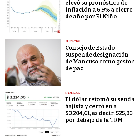
elevó su pronóstico de
inflación a 6,9% a cierre
de año por El Niño
JUDICIAL
Consejo de Estado
suspende designación
de Mancuso como gestor
de paz
BOLSAS
El dólar retomó su senda
bajista y cerró en a
$3.204,61, es decir, $25,83
por debajo de la TRM