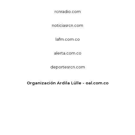
rcnradio.com
noticiasrcn.com
lafm.com.co
alerta.com.co
deportesrcn.com
Organización Ardila Lülle - oal.com.co