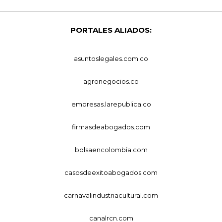
PORTALES ALIADOS:
asuntoslegales.com.co
agronegocios.co
empresas.larepublica.co
firmasdeabogados.com
bolsaencolombia.com
casosdeexitoabogados.com
carnavalindustriacultural.com
canalrcn.com