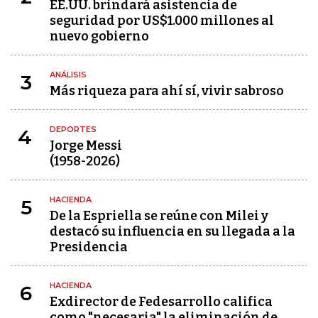
EE.UU. brindará asistencia de
seguridad por US$1.000 millones al
nuevo gobierno
ANÁLISIS
3
Más riqueza para ahí sí, vivir sabroso
DEPORTES
4
Jorge Messi
(1958-2026)
HACIENDA
5
De la Espriella se reúne con Milei y
destacó su influencia en su llegada a la
Presidencia
HACIENDA
6
Exdirector de Fedesarrollo califica
como "necesaria" la eliminación de