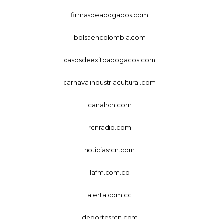
firmasdeabogados.com
bolsaencolombia.com
casosdeexitoabogados.com
carnavalindustriacultural.com
canalrcn.com
rcnradio.com
noticiasrcn.com
lafm.com.co
alerta.com.co
deportesrcn.com