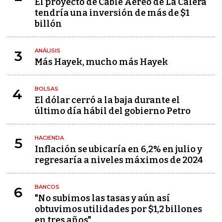
El proyecto de Cable Aéreo de La Calera
tendría una inversión de más de $1
billón
ANÁLISIS
3
Más Hayek, mucho más Hayek
BOLSAS
4
El dólar cerró a la baja durante el
último día hábil del gobierno Petro
HACIENDA
5
Inflación se ubicaría en 6,2% en julio y
regresaría a niveles máximos de 2024
BANCOS
6
"No subimos las tasas y aún así
obtuvimos utilidades por $1,2 billones
en tres años"