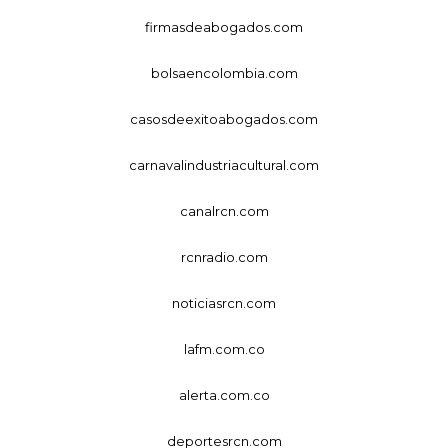
firmasdeabogados.com
bolsaencolombia.com
casosdeexitoabogados.com
carnavalindustriacultural.com
canalrcn.com
rcnradio.com
noticiasrcn.com
lafm.com.co
alerta.com.co
deportesrcn.com