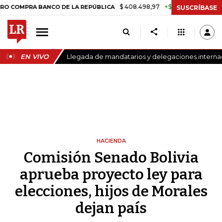
$ 408.498,97
+$ 8.753,81
+2,19%
A BANCO DE LA REPÚBLICA
TAS
SUSCRÍBASE
EN VIVO
Llegada de mandatarios y delegaciones internaci
HACIENDA
Comisión Senado Bolivia
aprueba proyecto ley para
elecciones, hijos de Morales
dejan país