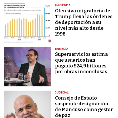
HACIENDA
Ofensiva migratoria de
Trump lleva las órdenes
de deportación a su
nivel más alto desde
1998
ENERGÍA
Superservicios estima
que usuarios han
pagado $24,9 billones
por obras inconclusas
JUDICIAL
Consejo de Estado
suspende designación
de Mancuso como gestor
de paz