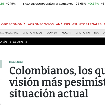
 de la Espriella
19%
29,66%
+0,87%
+3,02%
TASA DE USURA CRÉDITO CONSUMO
LOBOECONOMÍA
AGRONEGOCIOS
ANÁLISIS
ASUNTOS LEGALES
RNO NACIONAL
GRUPO ARGOS
ODINSA
HOGAR
GRUPO NUTRESA
A
 de la Espriella
HACIENDA
Colombianos, los qu
visión más pesimist
situación actual