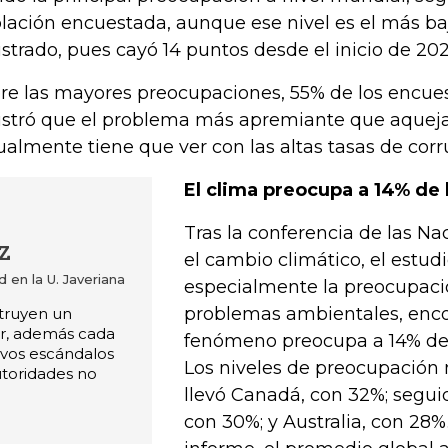
lación encuestada, aunque ese nivel es el más ba
istrado, pues cayó 14 puntos desde el inicio de 202
re las mayores preocupaciones, 55% de los encu
istró que el problema más apremiante que aqueja
ualmente tiene que ver con las altas tasas de corr
El clima preocupa a 14% de 
Tras la conferencia de las N
z
el cambio climático, el estud
 en la U. Javeriana
especialmente la preocupaci
problemas ambientales, enc
struyen un
r, además cada
fenómeno preocupa a 14% de 
vos escándalos
Los niveles de preocupación 
utoridades no
llevó Canadá, con 32%; segui
con 30%; y Australia, con 28%