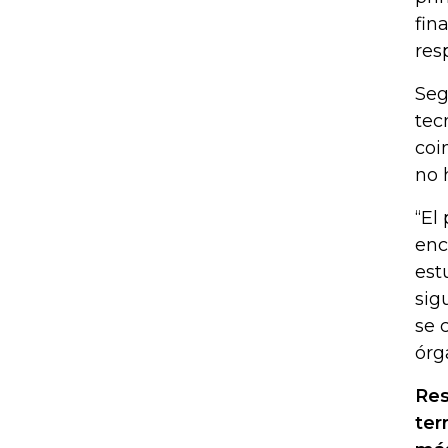
fin
res
Seg
tec
coi
no 
“El
enc
est
sig
se 
órg
Res
ter