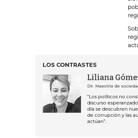
pob
reg
Sob
reg
act
LOS CONTRASTES
Liliana Góme
Dir. Maestría de sociedad
“Los políticos no con
discurso esperanzado
día se descubren nue
de corrupción y las a
actúan”.