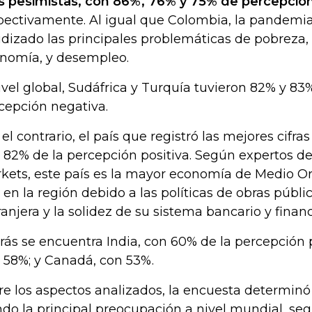
 pesimistas, con 86%, 76% y 75% de percepcion
pectivamente. Al igual que Colombia, la pandemi
dizado las principales problemáticas de pobreza,
nomía, y desempleo.
ivel global, Sudáfrica y Turquía tuvieron 82% y 83
cepción negativa.
 el contrario, el país que registró las mejores cifra
 82% de la percepción positiva. Según expertos d
kets, este país es la mayor economía de Medio Or
o en la región debido a las políticas de obras públic
ranjera y la solidez de su sistema bancario y financ
rás se encuentra India, con 60% de la percepción po
 58%; y Canadá, con 53%.
re los aspectos analizados, la encuesta determinó
ndo la principal preocupación a nivel mundial, se