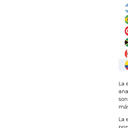
La 
ana
son
más
La 
pri