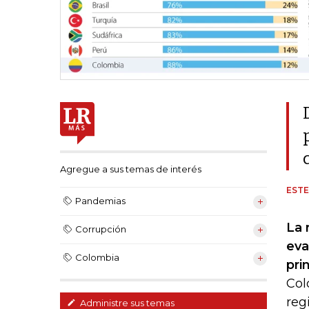
Agregue a sus temas de interés
ESTE
Pandemias
La 
Corrupción
eva
Colombia
pri
Col
reg
Administre sus temas