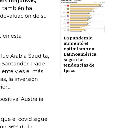
es negativas,
a también ha
 devaluación de su
% en esta
La pandemia
aumentó el
optimismo en
Latinoamérica
s fue Arabia Saudita,
según las
e Santander Trade
tendencias de
Ipsos
iente y es el más
as, la inversión
iero.
sitiva; Australia,
 que el covid sigue
gún 36% de la