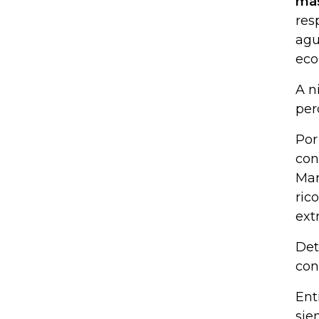
más
res
agu
eco
A n
per
Por
con
Mar
ric
ext
Det
con
Ent
sie