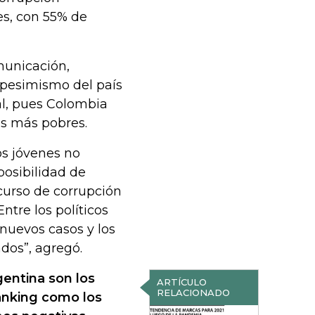
nes, con 55% de
municación,
l pesimismo del país
ial, pues Colombia
os más pobres.
os jóvenes no
posibilidad de
scurso de corrupción
ntre los políticos
nuevos casos y los
dos”, agregó.
gentina son los
ARTÍCULO
RELACIONADO
ranking como los