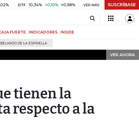
SUSCRÍBASE
VER AHORA
10,34%
+0,10%
+0,98%
$ 416,91
+$ 0,05
+0,01%
DTF
UVR
VER MÁS
B
CAJA FUERTE
INDICADORES
INSIDE
BELARDO DE LA ESPRIELLA
VER AHORA
e tienen la
a respecto a la