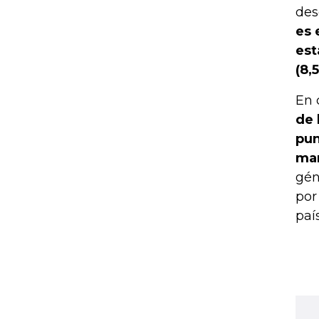
des
es 
est
(8,
En 
de 
pun
man
gén
por
paí