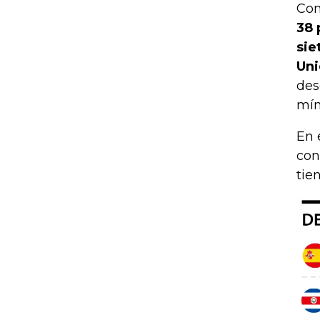
Com
38 
sie
Uni
des
mín
En 
con
tie