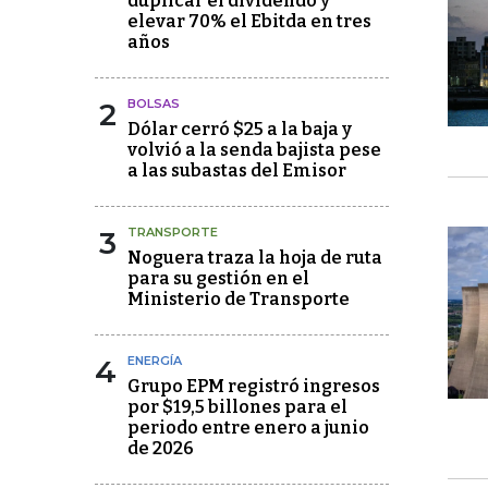
duplicar el dividendo y
elevar 70% el Ebitda en tres
años
2
BOLSAS
Dólar cerró $25 a la baja y
volvió a la senda bajista pese
a las subastas del Emisor
3
TRANSPORTE
Noguera traza la hoja de ruta
para su gestión en el
Ministerio de Transporte
4
ENERGÍA
Grupo EPM registró ingresos
por $19,5 billones para el
periodo entre enero a junio
de 2026