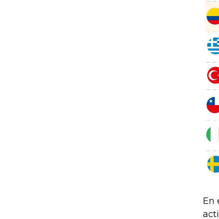
En 
act