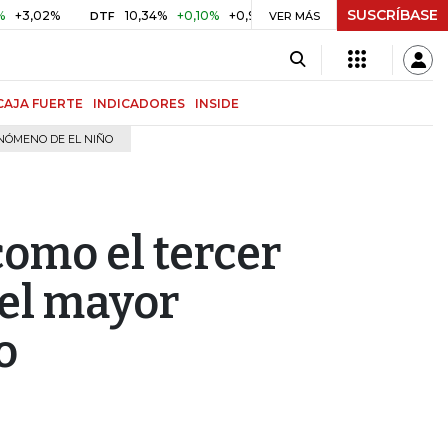
SUSCRÍBASE
%
10,34%
+0,10%
+0,98%
$ 416,81
+$ 0,05
+0,01%
DTF
UVR
VER MÁS
CAJA FUERTE
INDICADORES
INSIDE
NÓMENO DE EL NIÑO
como el tercer
 el mayor
o