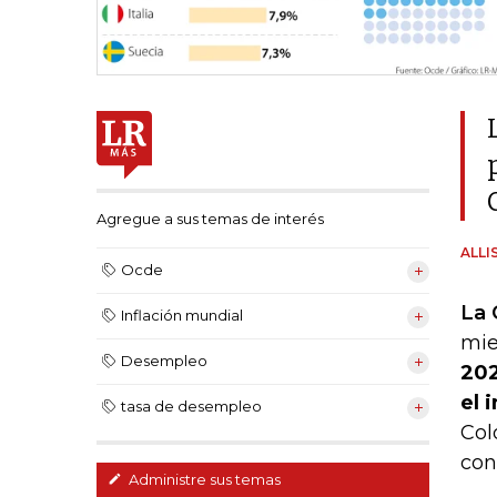
Agregue a sus temas de interés
ALLI
Ocde
La 
Inflación mundial
mi
Desempleo
202
el 
tasa de desempleo
Col
con
Administre sus temas