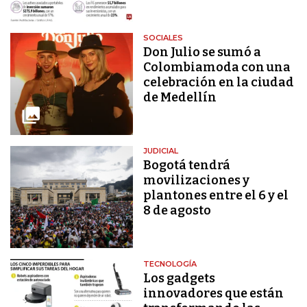
SOCIALES
Don Julio se sumó a
Colombiamoda con una
celebración en la ciudad
de Medellín
JUDICIAL
Bogotá tendrá
movilizaciones y
plantones entre el 6 y el
8 de agosto
TECNOLOGÍA
Los gadgets
innovadores que están