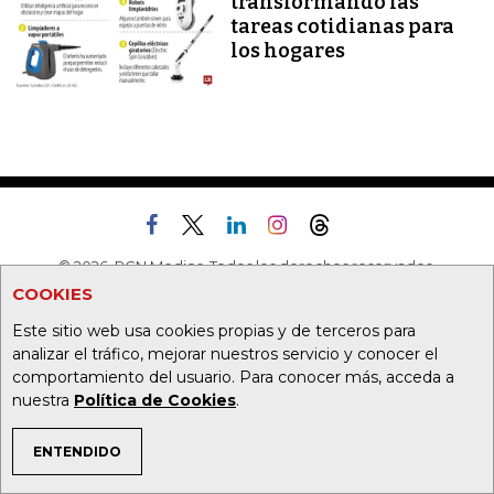
transformando las
tareas cotidianas para
los hogares
© 2026, RCN Medios. Todos los derechos reservados.
Cr. 13a 37-32, Bogotá
COOKIES
(+57) 1 4227600
Este sitio web usa cookies propias y de terceros para
analizar el tráfico, mejorar nuestros servicio y conocer el
SUSCRÍBASE
comportamiento del usuario. Para conocer más, acceda a
nuestra
Política de Cookies
.
TODAS LAS SECCIONES
ENTENDIDO
TEMAS DE INTERÉS
Agronegocios
Alta Gerencia