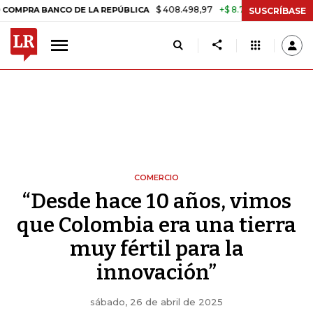
$ 408.498,97
+$ 8.753,81
+2,19%
O DE LA REPÚBLICA
TASA DE U
SUSCRÍBASE
COMERCIO
“Desde hace 10 años, vimos
que Colombia era una tierra
muy fértil para la
innovación”
sábado, 26 de abril de 2025