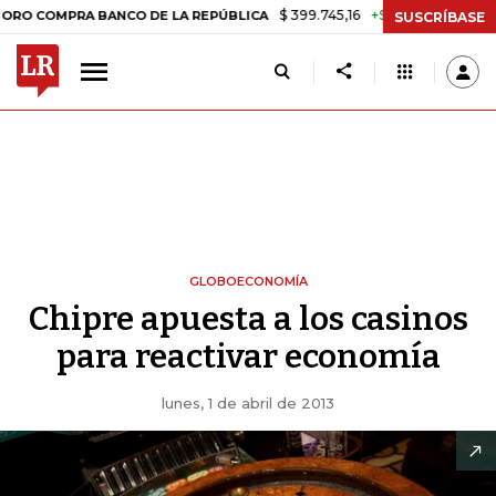
$ 399.745,16
+$ 2.295,71
+0,58%
MPRA BANCO DE LA REPÚBLICA
TA
SUSCRÍBASE
GLOBOECONOMÍA
Chipre apuesta a los casinos
para reactivar economía
lunes, 1 de abril de 2013