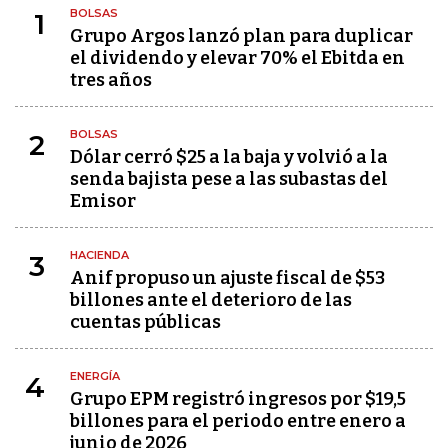
BOLSAS
1
Grupo Argos lanzó plan para duplicar
el dividendo y elevar 70% el Ebitda en
tres años
BOLSAS
2
Dólar cerró $25 a la baja y volvió a la
senda bajista pese a las subastas del
Emisor
HACIENDA
3
Anif propuso un ajuste fiscal de $53
billones ante el deterioro de las
cuentas públicas
ENERGÍA
4
Grupo EPM registró ingresos por $19,5
billones para el periodo entre enero a
junio de 2026