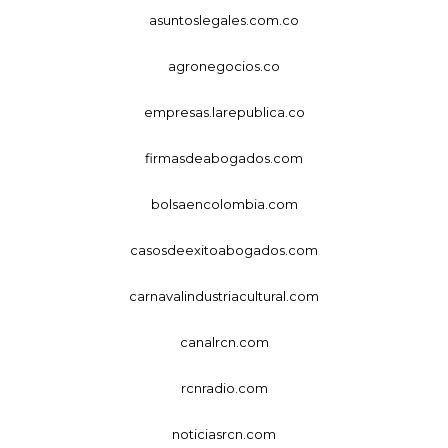
asuntoslegales.com.co
agronegocios.co
empresas.larepublica.co
firmasdeabogados.com
bolsaencolombia.com
casosdeexitoabogados.com
carnavalindustriacultural.com
canalrcn.com
rcnradio.com
noticiasrcn.com