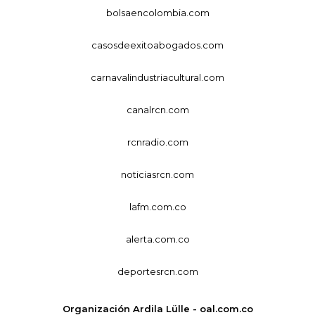
bolsaencolombia.com
casosdeexitoabogados.com
carnavalindustriacultural.com
canalrcn.com
rcnradio.com
noticiasrcn.com
lafm.com.co
alerta.com.co
deportesrcn.com
Organización Ardila Lülle - oal.com.co