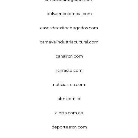
bolsaencolombia.com
casosdeexitoabogados.com
carnavalindustriacultural.com
canalrcn.com
rcnradio.com
noticiasrcn.com
lafm.com.co
alerta.com.co
deportesrcn.com