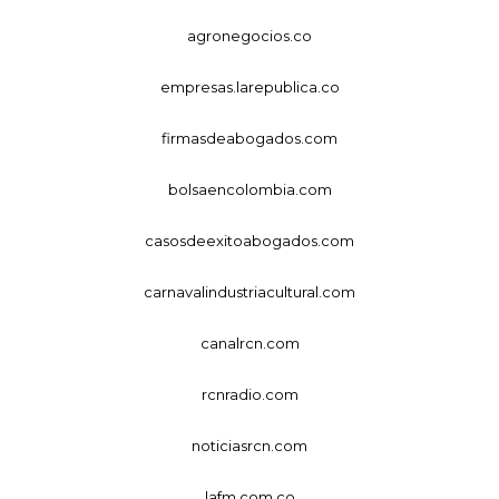
agronegocios.co
empresas.larepublica.co
firmasdeabogados.com
bolsaencolombia.com
casosdeexitoabogados.com
carnavalindustriacultural.com
canalrcn.com
rcnradio.com
noticiasrcn.com
lafm.com.co