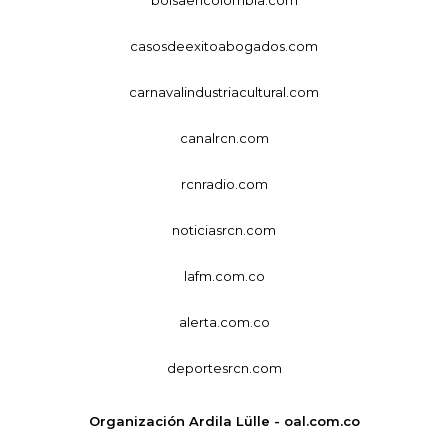
casosdeexitoabogados.com
carnavalindustriacultural.com
canalrcn.com
rcnradio.com
noticiasrcn.com
lafm.com.co
alerta.com.co
deportesrcn.com
Organización Ardila Lülle - oal.com.co