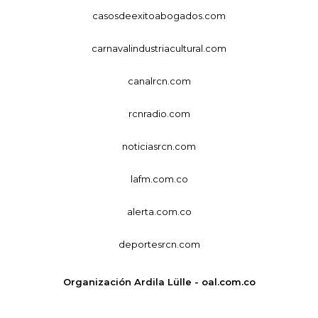
casosdeexitoabogados.com
carnavalindustriacultural.com
canalrcn.com
rcnradio.com
noticiasrcn.com
lafm.com.co
alerta.com.co
deportesrcn.com
Organización Ardila Lülle - oal.com.co