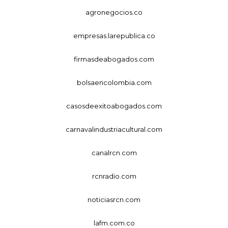
agronegocios.co
empresas.larepublica.co
firmasdeabogados.com
bolsaencolombia.com
casosdeexitoabogados.com
carnavalindustriacultural.com
canalrcn.com
rcnradio.com
noticiasrcn.com
lafm.com.co