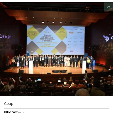
Ceapi
Foto:
Ceapi