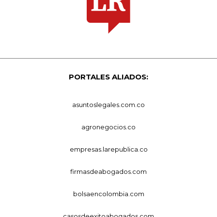
PORTALES ALIADOS:
asuntoslegales.com.co
agronegocios.co
empresas.larepublica.co
firmasdeabogados.com
bolsaencolombia.com
casosdeexitoabogados.com