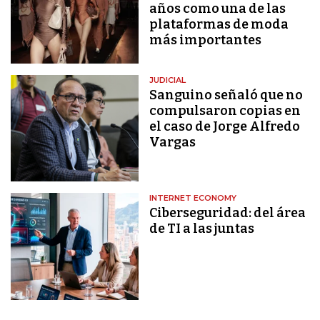
años como una de las
plataformas de moda
más importantes
JUDICIAL
Sanguino señaló que no
compulsaron copias en
el caso de Jorge Alfredo
Vargas
INTERNET ECONOMY
Ciberseguridad: del área
de TI a las juntas