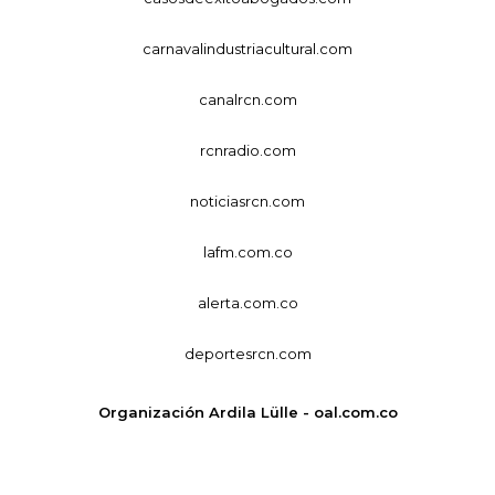
carnavalindustriacultural.com
canalrcn.com
rcnradio.com
noticiasrcn.com
lafm.com.co
alerta.com.co
deportesrcn.com
Organización Ardila Lülle - oal.com.co