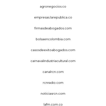
agronegocios.co
empresas.larepublica.co
firmasdeabogados.com
bolsaencolombia.com
casosdeexitoabogados.com
carnavalindustriacultural.com
canalrcn.com
rcnradio.com
noticiasrcn.com
lafm.com.co