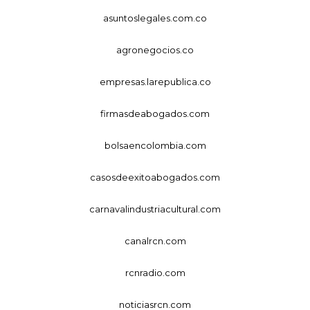
asuntoslegales.com.co
agronegocios.co
empresas.larepublica.co
firmasdeabogados.com
bolsaencolombia.com
casosdeexitoabogados.com
carnavalindustriacultural.com
canalrcn.com
rcnradio.com
noticiasrcn.com