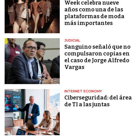
Week celebra nueve
años como una de las
plataformas de moda
más importantes
JUDICIAL
Sanguino señaló que no
compulsaron copias en
el caso de Jorge Alfredo
Vargas
INTERNET ECONOMY
Ciberseguridad: del área
de TI a las juntas