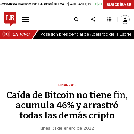
$ 408.498,97
+$ 8.753,81
+2,19%
ANCO DE LA REPÚBLICA
TASA DE
SUSCRÍBASE
EN VIVO
Posesión presidencial de Abelardo de la Espriell
FINANZAS
Caída de Bitcoin no tiene fin,
acumula 46% y arrastró
todas las demás cripto
lunes, 31 de enero de 2022