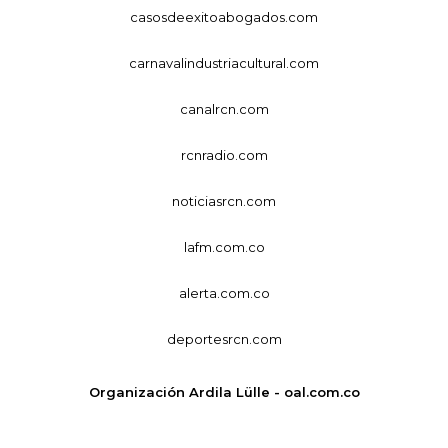
casosdeexitoabogados.com
carnavalindustriacultural.com
canalrcn.com
rcnradio.com
noticiasrcn.com
lafm.com.co
alerta.com.co
deportesrcn.com
Organización Ardila Lülle - oal.com.co