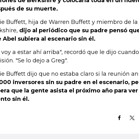
iones de Berkshire y colocarla toda en un fidei
pués de su muerte.
ie Buffett, hija de Warren Buffett y miembro de la 
kshire,
dijo al periódico que su padre pensó qu
 Abel subiera al escenario sin él.
 voy a estar ahí arriba", recordó que le dijo cuand
isión. "Se lo dejo a Greg".
ie Buffett dijo que no estaba claro si la reunión an
000 inversores sin su padre en el escenario, p
era que la gente asista el próximo año para ver
nto sin él.