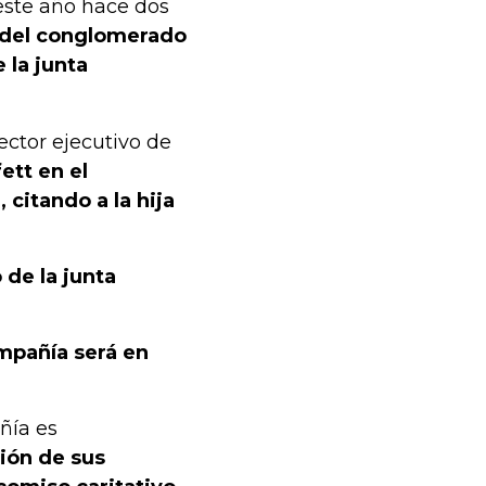
 este año hace dos
o del conglomerado
 la junta
ector ejecutivo de
ett en el
 citando a la hija
 de la junta
ompañía será en
ñía es
ción de sus