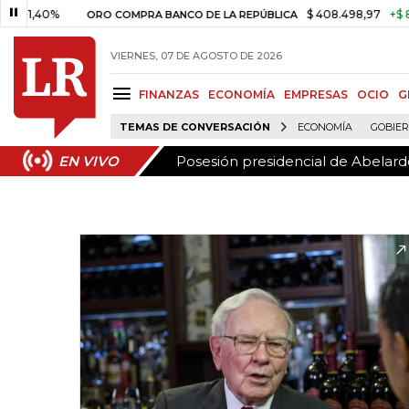
Posesión presidencial de Abelardo
EN VIVO
0%
$ 408.498,97
+$ 8.753,81
ORO COMPRA BANCO DE LA REPÚBLICA
VIERNES, 07 DE AGOSTO DE 2026
FINANZAS
ECONOMÍA
EMPRESAS
OCIO
G
TEMAS DE CONVERSACIÓN
ECONOMÍA
GOBIE
Posesión presidencial de Abelardo
EN VIVO