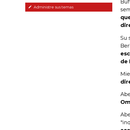
Buf
Administre sus temas
sem
que
dir
Su 
Ber
esc
de 
Mie
dir
Abe
Oma
Abe
"in