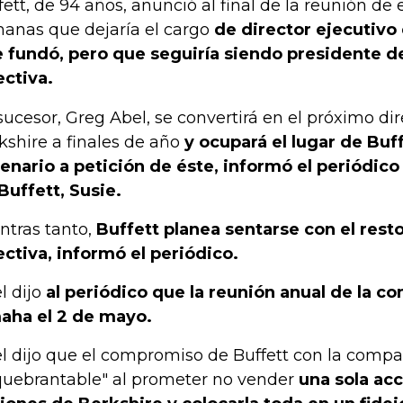
fett, de 94 años, anunció al final de la reunión de
anas que dejaría el cargo
de director ejecutiv
 fundó, pero que seguiría siendo presidente de
ectiva.
sucesor, Greg Abel, se convertirá en el próximo dir
kshire a finales de año
y ocupará el lugar de Buff
enario a petición de éste, informó el periódico ,
Buffett, Susie.
ntras tanto,
Buffett planea sentarse con el resto
ectiva, informó el periódico.
l dijo
al periódico que la reunión anual de la c
ha el 2 de mayo.
l dijo que el compromiso de Buffett con la compa
quebrantable" al prometer no vender
una sola ac