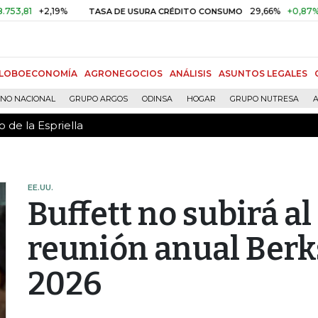
 de la Espriella
+2,19%
29,66%
+0,87%
+3,02
TASA DE USURA CRÉDITO CONSUMO
LOBOECONOMÍA
AGRONEGOCIOS
ANÁLISIS
ASUNTOS LEGALES
RNO NACIONAL
GRUPO ARGOS
ODINSA
HOGAR
GRUPO NUTRESA
A
 de la Espriella
EE.UU.
Buffett no subirá al
reunión anual Ber
2026