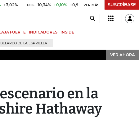
SUSCRÍBASE
VER AHORA
%
10,34%
+0,10%
+0,98%
$ 416,91
+$ 0,05
+0,01%
DTF
UVR
VER MÁS
CAJA FUERTE
INDICADORES
INSIDE
BELARDO DE LA ESPRIELLA
VER AHORA
 escenario en la
kshire Hathaway