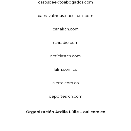
casosdeexitoabogados.com
carnavalindustriacultural.com
canalrcn.com
rcnradio.com
noticiasrcn.com
lafm.com.co
alerta.com.co
deportesrcn.com
Organización Ardila Lülle - oal.com.co