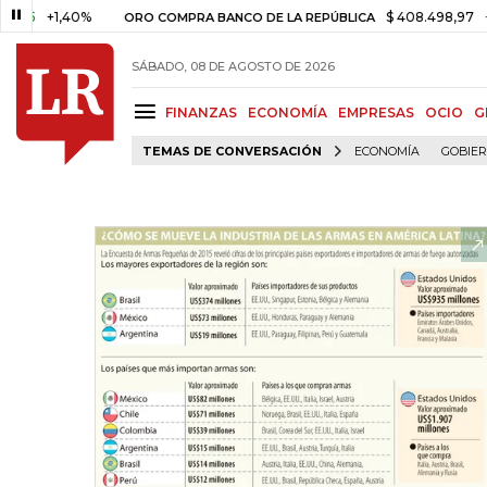
+1,40%
$ 408.498,97
+$ 8.75
ORO COMPRA BANCO DE LA REPÚBLICA
SÁBADO, 08 DE AGOSTO DE 2026
FINANZAS
ECONOMÍA
EMPRESAS
OCIO
G
TEMAS DE CONVERSACIÓN
ECONOMÍA
GOBIE