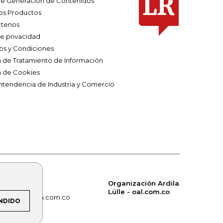
e Generación de Contenidos
os Productos
tenos
de privacidad
os y Condiciones
ca de Tratamiento de Información
a de Cookies
ntendencia de Industria y Comercio
Organización Ardila
Lülle - oal.com.co
om.co
alerta.com.co
NDIDO