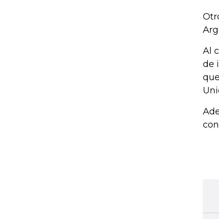
Otr
Arg
Al 
de 
que
Unid
Ade
con