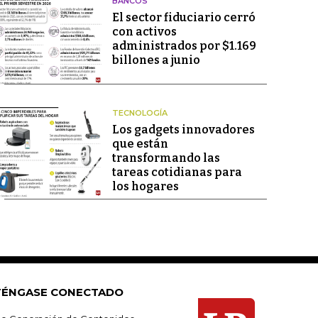
BANCOS
El sector fiduciario cerró
con activos
administrados por $1.169
billones a junio
TECNOLOGÍA
Los gadgets innovadores
que están
transformando las
tareas cotidianas para
los hogares
ÉNGASE CONECTADO