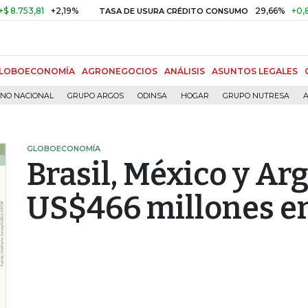
3,81
+2,19%
29,66%
+0,87%
+
TASA DE USURA CRÉDITO CONSUMO
LOBOECONOMÍA
AGRONEGOCIOS
ANÁLISIS
ASUNTOS LEGALES
RNO NACIONAL
GRUPO ARGOS
ODINSA
HOGAR
GRUPO NUTRESA
A
GLOBOECONOMÍA
Brasil, México y Ar
US$466 millones en