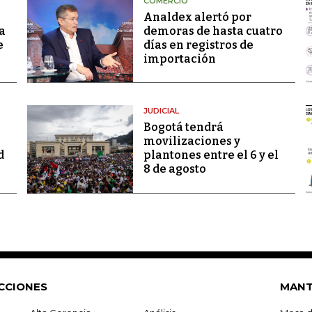
COMERCIO
Analdex alertó por
a
demoras de hasta cuatro
e
días en registros de
importación
JUDICIAL
Bogotá tendrá
movilizaciones y
d
plantones entre el 6 y el
8 de agosto
CCIONES
MANT