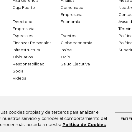
Alta Gerencia
Análisis
Mesa d
Caja Fuerte
Comunidad
Nuestr
Empresarial
Contác
Directorio
Economía
Aviso 
Empresarial
Términ
Especiales
Eventos
Políti
Finanzas Personales
Globoeconomía
Polític
Infraestructura
Inside
Superi
Obituarios
Ocio
Responsabilidad
Salud Ejecutiva
Social
Videos
.larepublica.co
firmasdeabogados.com
bolsaencolombia.com
 usa cookies propias y de terceros para analizar el
al.com
canalrcn.com
rcnradio.com
noticiasrcn.com
lafm.c
ar nuestros servicio y conocer el comportamiento del
ENTE
 conocer más, acceda a nuestra
Política de Cookies
.