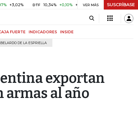
SUSCRÍBASE
3,02%
10,34%
+0,10%
+0,98%
$ 416,96
+$ 0,05
+0,
DTF
VER MÁS
UVR
CAJA FUERTE
INDICADORES
INSIDE
BELARDO DE LA ESPRIELLA
gentina exportan
 armas al año