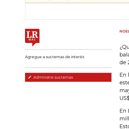
NOEL
¿Qu
bal
Agregue a sus temas de interés
de 
En 
Administre sus temas
est
may
US$
En 
mil
Est