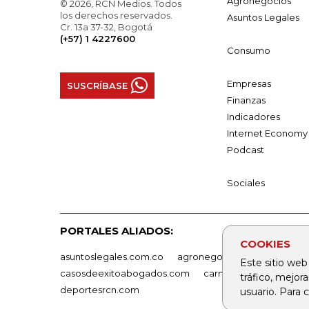
Agronegocios
© 2026, RCN Medios. Todos
los derechos reservados.
Asuntos Legales
Cr. 13a 37-32, Bogotá
(+57) 1 4227600
Consumo
Empresas
SUSCRÍBASE
Finanzas
Indicadores
Internet Economy
Podcast
Sociales
PORTALES ALIADOS:
COOKIES
asuntoslegales.com.co
agronegocios.co
empresas
Este sitio web
casosdeexitoabogados.com
carnavalindustriacultur
tráfico, mejor
deportesrcn.com
usuario. Para