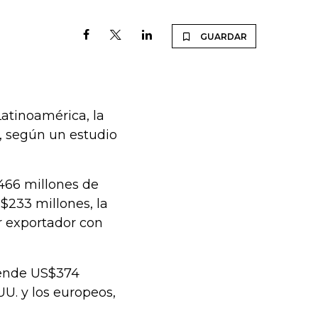
GUARDAR
Latinoamérica, la
 según un estudio
$466 millones de
$233 millones, la
r exportador con
 vende US$374
U. y los europeos,