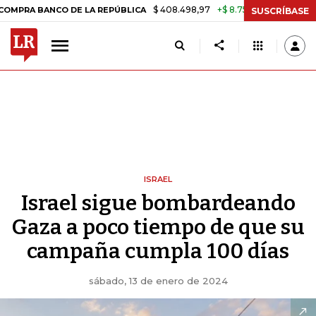
$ 408.498,97
+$ 8.753,81
+2,19%
NCO DE LA REPÚBLICA
TASA DE 
SUSCRÍBASE
ISRAEL
Israel sigue bombardeando
Gaza a poco tiempo de que su
campaña cumpla 100 días
sábado, 13 de enero de 2024