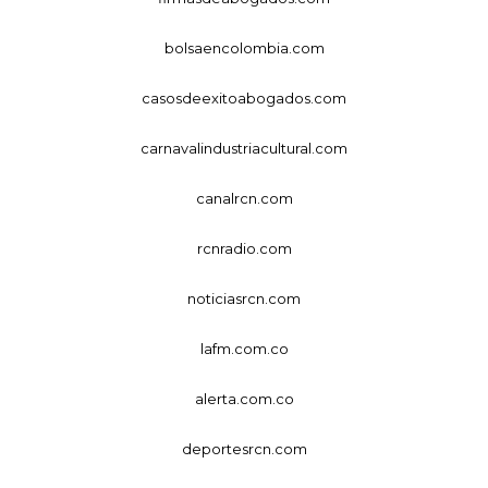
bolsaencolombia.com
casosdeexitoabogados.com
carnavalindustriacultural.com
canalrcn.com
rcnradio.com
noticiasrcn.com
lafm.com.co
alerta.com.co
deportesrcn.com