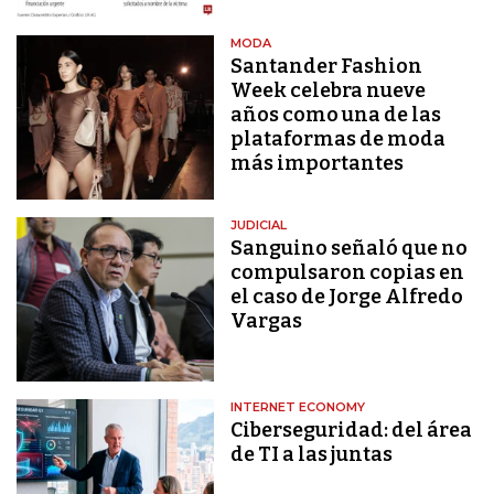
MODA
Santander Fashion
Week celebra nueve
años como una de las
plataformas de moda
más importantes
JUDICIAL
Sanguino señaló que no
compulsaron copias en
el caso de Jorge Alfredo
Vargas
INTERNET ECONOMY
Ciberseguridad: del área
de TI a las juntas