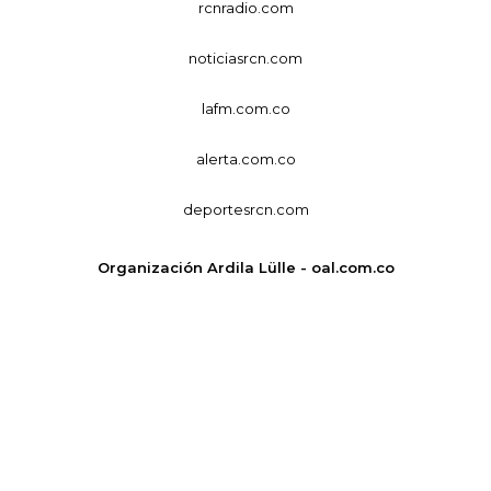
rcnradio.com
noticiasrcn.com
lafm.com.co
alerta.com.co
deportesrcn.com
Organización Ardila Lülle - oal.com.co