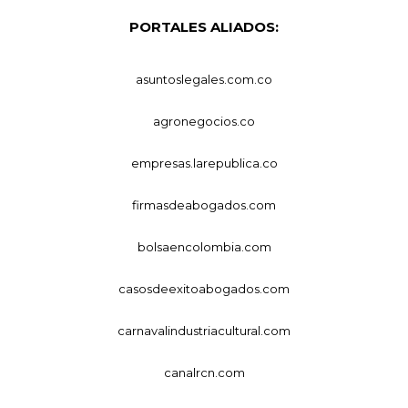
PORTALES ALIADOS:
asuntoslegales.com.co
agronegocios.co
empresas.larepublica.co
firmasdeabogados.com
bolsaencolombia.com
casosdeexitoabogados.com
carnavalindustriacultural.com
canalrcn.com