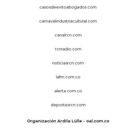
casosdeexitoabogados.com
carnavalindustriacultural.com
canalrcn.com
rcnradio.com
noticiasrcn.com
lafm.com.co
alerta.com.co
deportesrcn.com
Organización Ardila Lülle - oal.com.co