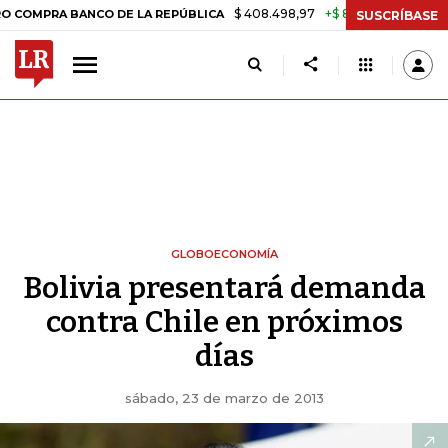
$ 408.498,97
+$ 8.753,81
+2,19%
A BANCO DE LA REPÚBLICA
TAS
SUSCRÍBASE
GLOBOECONOMÍA
Bolivia presentará demanda
contra Chile en próximos
días
sábado, 23 de marzo de 2013