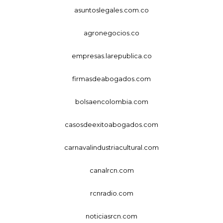
asuntoslegales.com.co
agronegocios.co
empresas.larepublica.co
firmasdeabogados.com
bolsaencolombia.com
casosdeexitoabogados.com
carnavalindustriacultural.com
canalrcn.com
rcnradio.com
noticiasrcn.com