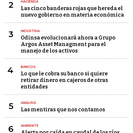
HACIENDA
2
Las cinco banderas rojas que hereda el
nuevo gobierno en materia económica
INDUSTRIA
3
Odinsa evolucionará ahora a Grupo
Argos Asset Managment para el
manejo de los activos
BANCOS
4
Lo que le cobra su banco si quiere
retirar dinero en cajeros de otras
entidades
ANÁLISIS
5
Las mentiras que nos contamos
AMBIENTE
6
Alerta por caída en caudal de los ríos