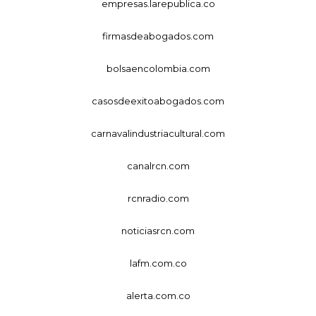
empresas.larepublica.co
firmasdeabogados.com
bolsaencolombia.com
casosdeexitoabogados.com
carnavalindustriacultural.com
canalrcn.com
rcnradio.com
noticiasrcn.com
lafm.com.co
alerta.com.co