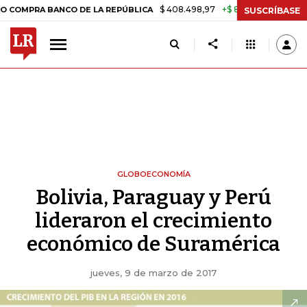
$ 408.498,97
+$ 8.753,81
+2,19%
A BANCO DE LA REPÚBLICA
TASA
SUSCRÍBASE
GLOBOECONOMÍA
Bolivia, Paraguay y Perú
lideraron el crecimiento
económico de Suramérica
jueves, 9 de marzo de 2017