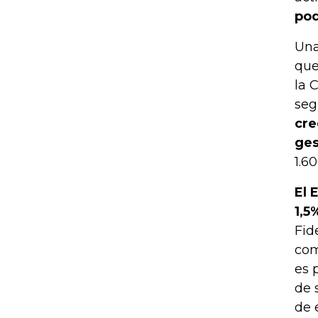
pod
Una
que
la 
seg
cre
ges
1.6
El 
1,5
Fid
com
es 
de 
de 