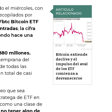
o el miércoles, con
ARTÍCULO
RELACIONADO
recopilados por
 Fbtc Bitcoin ETF
entradas
,
la cifra
fondo hace una
$880 millones.
Bitcoin extiende
 temprana del
declive y el
impulso del aval
de todas las
de los ETF
 total de casi
comienza a
desvanecerse
reo que sea
stratega de ETF en
o como una clase de
no tener algo de