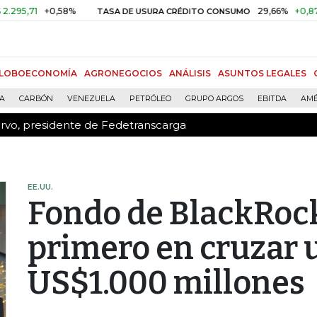
ervo, presidente de Fedetranscarga
+0,58%
29,66%
+0,87%
+3,0
TASA DE USURA CRÉDITO CONSUMO
LOBOECONOMÍA
AGRONEGOCIOS
ANÁLISIS
ASUNTOS LEGALES
ÍA
CARBÓN
VENEZUELA
PETRÓLEO
GRUPO ARGOS
EBITDA
AMÉ
ervo, presidente de Fedetranscarga
EE.UU.
Fondo de BlackRock 
primero en cruzar 
US$1.000 millones