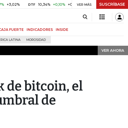
SUSCRÍBASE
VER AHORA
2%
10,34%
+0,10%
+0,98%
$ 416,86
+$ 0,05
+0,01%
DTF
UVR
VER MÁS
CAJA FUERTE
INDICADORES
INSIDE
RICA LATINA
MOROSIDAD
VER AHORA
de bitcoin, el
umbral de