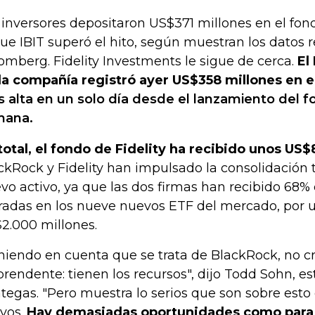
 inversores depositaron US$371 millones en el fond
que IBIT superó el hito, según muestran los datos 
omberg. Fidelity Investments le sigue de cerca.
El
la compañía registró ayer US$358 millones en 
 alta en un solo día desde el lanzamiento del 
mana.
total, el fondo de Fidelity ha recibido unos US
ckRock y Fidelity han impulsado la consolidación
vo activo, ya que las dos firmas han recibido 68% 
radas en los nueve nuevos ETF del mercado, por un
2.000 millones.
niendo en cuenta que se trata de BlackRock, no c
prendente: tienen los recursos", dijo Todd Sohn, e
ategas. "Pero muestra lo serios que son sobre est
ivos.
Hay demasiadas oportunidades como para 