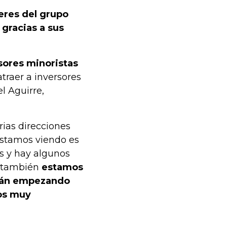
eres del grupo
gracias a sus
sores minoristas
traer a inversores
l Aguirre,
ias direcciones
 estamos viendo es
os y hay algunos
ro también
estamos
stán empezando
mos muy