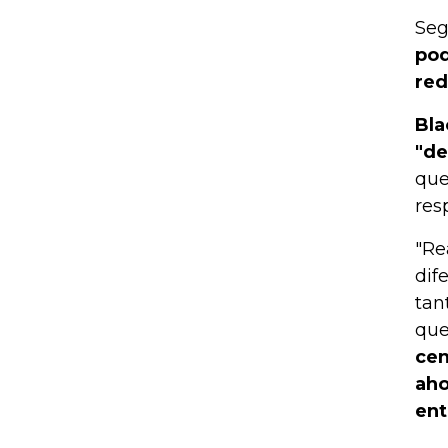
Seg
pod
red
Bla
"de
que
res
"Re
dif
tan
que
cen
aho
ent