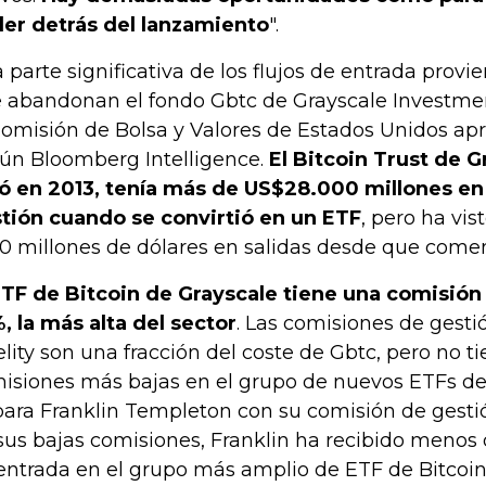
er detrás del lanzamiento
".
 parte significativa de los flujos de entrada provi
 abandonan el fondo Gbtc de Grayscale Investme
Comisión de Bolsa y Valores de Estados Unidos apr
ún Bloomberg Intelligence.
El Bitcoin Trust de G
ó en 2013, tenía más de US$28.000 millones en
tión cuando se convirtió en un ETF
, pero ha vis
00 millones de dólares en salidas desde que come
ETF de Bitcoin de Grayscale tiene una comisión
%, la más alta del sector
. Las comisiones de gest
elity son una fracción del coste de Gbtc, pero no t
isiones más bajas en el grupo de nuevos ETFs de B
para Franklin Templeton con su comisión de gestió
sus bajas comisiones, Franklin ha recibido menos d
entrada en el grupo más amplio de ETF de Bitcoin