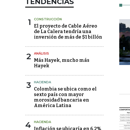
TENDENCIAS
1
CONSTRUCCIÓN
El proyecto de Cable Aéreo
de La Calera tendría una
inversión de más de $1 billón
2
ANÁLISIS
Más Hayek, mucho más
Hayek
3
HACIENDA
Colombia se ubica como el
sexto país con mayor
morosidad bancaria en
América Latina
4
HACIENDA
Inflación se ubicaría en 6,2%