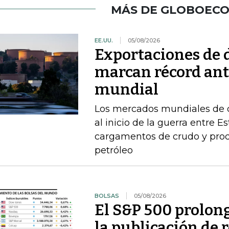
MÁS DE GLOBOEC
EE.UU.
05/08/2026
Exportaciones de d
marcan récord ant
mundial
Los mercados mundiales de d
al inicio de la guerra entre E
cargamentos de crudo y prod
petróleo
BOLSAS
05/08/2026
El S&P 500 prolong
la publicación de 