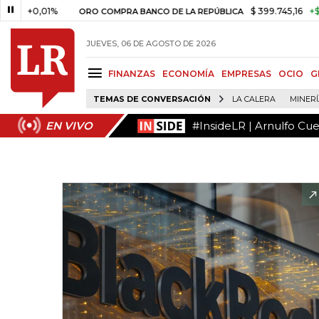
#InsideLR | Arnulfo Cu
EN VIVO
,01%
$ 399.745,16
+$ 2.295,71
ORO COMPRA BANCO DE LA REPÚBLICA
JUEVES, 06 DE AGOSTO DE 2026
FINANZAS
ECONOMÍA
EMPRESAS
OCIO
G
TEMAS DE CONVERSACIÓN
LA CALERA
MINER
#InsideLR | Arnulfo Cu
EN VIVO