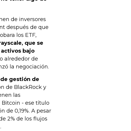
enen de inversores
nt después de que
obara los ETF,
rayscale, que se
 activos bajo
to alrededor de
nzó la negociación.
 de gestión de
ión de BlackRock y
ienen las
itcoin - ese título
n de 0,19%. A pesar
e 2% de los flujos
.