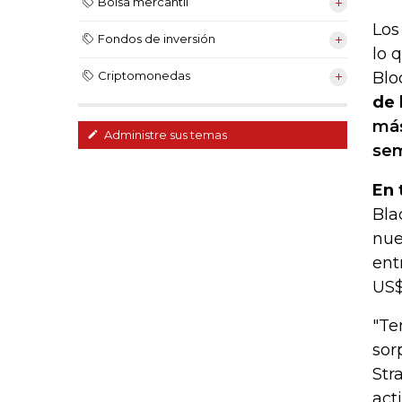
Bolsa mercantil
Los
Fondos de inversión
lo 
Blo
Criptomonedas
de 
más
Administre sus temas
se
En 
Bla
nue
ent
US$
"Te
sor
Str
act