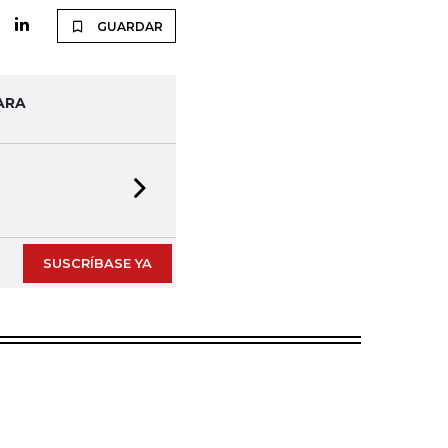
GUARDAR
ARA
Next slide
SUSCRÍBASE YA