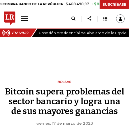
$ 408.498,97
+$ 8.753,81
+2,19%
 BANCO DE LA REPÚBLICA
TASA
SUSCRÍBASE
EN VIVO
Posesión presidencial de Abelardo de la Espriell
BOLSAS
Bitcoin supera problemas del
sector bancario y logra una
de sus mayores ganancias
viernes, 17 de marzo de 2023