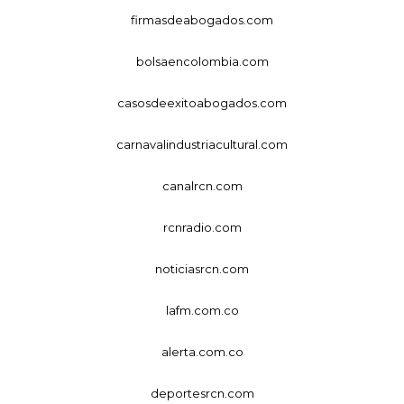
firmasdeabogados.com
bolsaencolombia.com
casosdeexitoabogados.com
carnavalindustriacultural.com
canalrcn.com
rcnradio.com
noticiasrcn.com
lafm.com.co
alerta.com.co
deportesrcn.com