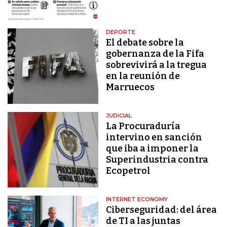
DEPORTE
El debate sobre la
gobernanza de la Fifa
sobrevivirá a la tregua
en la reunión de
Marruecos
JUDICIAL
La Procuraduría
intervino en sanción
que iba a imponer la
Superindustria contra
Ecopetrol
INTERNET ECONOMY
Ciberseguridad: del área
de TI a las juntas