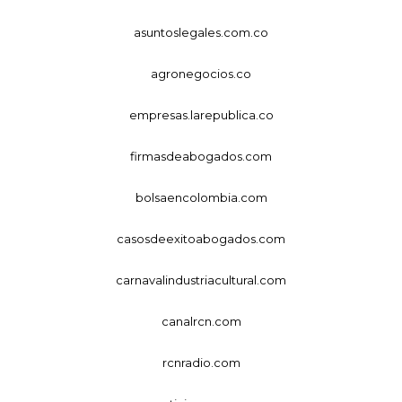
asuntoslegales.com.co
agronegocios.co
empresas.larepublica.co
firmasdeabogados.com
bolsaencolombia.com
casosdeexitoabogados.com
carnavalindustriacultural.com
canalrcn.com
rcnradio.com