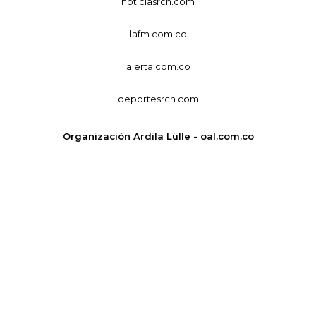
noticiasrcn.com
lafm.com.co
alerta.com.co
deportesrcn.com
Organización Ardila Lülle - oal.com.co