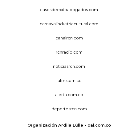
casosdeexitoabogados.com
carnavalindustriacultural.com
canalrcn.com
rcnradio.com
noticiasrcn.com
lafm.com.co
alerta.com.co
deportesrcn.com
Organización Ardila Lülle - oal.com.co