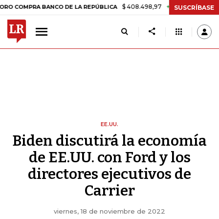
$ 408.498,97
+$ 8.753,81
+2,19%
PRA BANCO DE LA REPÚBLICA
TA
SUSCRÍBASE
EE.UU.
Biden discutirá la economía
de EE.UU. con Ford y los
directores ejecutivos de
Carrier
viernes, 18 de noviembre de 2022