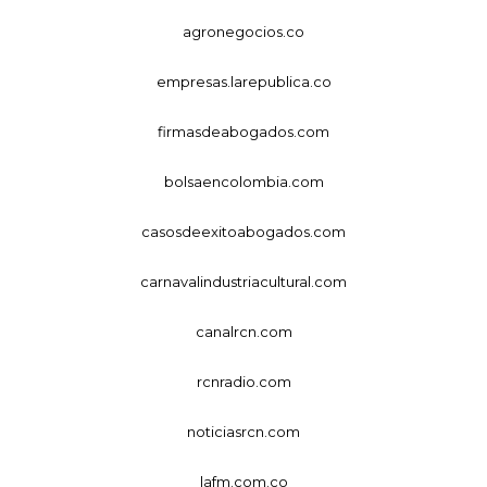
agronegocios.co
empresas.larepublica.co
firmasdeabogados.com
bolsaencolombia.com
casosdeexitoabogados.com
carnavalindustriacultural.com
canalrcn.com
rcnradio.com
noticiasrcn.com
lafm.com.co