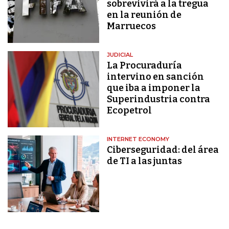
sobrevivirá a la tregua
en la reunión de
Marruecos
JUDICIAL
La Procuraduría
intervino en sanción
que iba a imponer la
Superindustria contra
Ecopetrol
INTERNET ECONOMY
Ciberseguridad: del área
de TI a las juntas