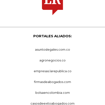
PORTALES ALIADOS:
asuntoslegales.com.co
agronegocios.co
empresas.larepublica.co
firmasdeabogados.com
bolsaencolombia.com
casosdeexitoabogados.com