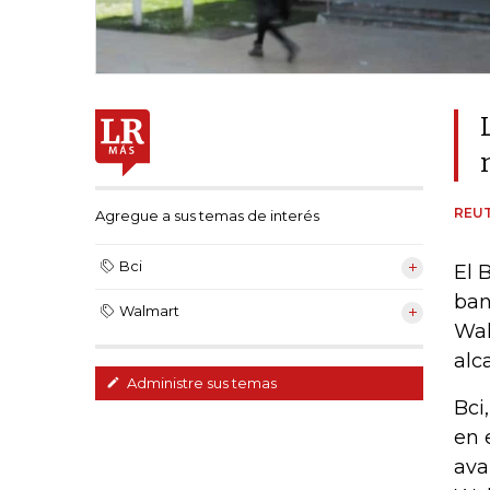
REU
Agregue a sus temas de interés
Bci
El 
ban
Walmart
Wal
alc
Administre sus temas
Bci
en 
ava