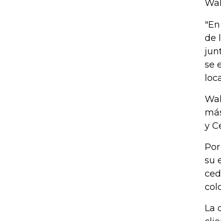
Wal
"En
de 
jun
se 
loc
Wal
más
y C
Por
su 
ced
col
La 