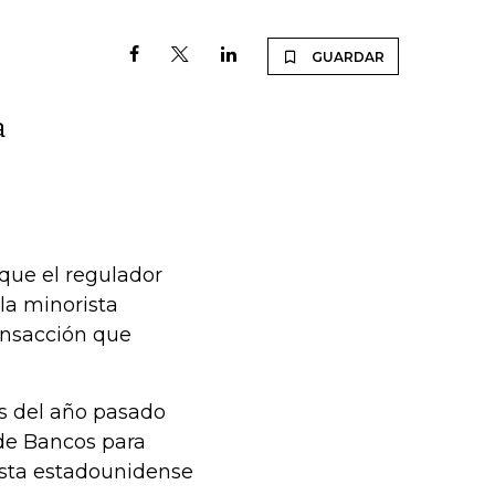
GUARDAR
a
 que el regulador
la minorista
ransacción que
es del año pasado
 de Bancos para
rista estadounidense