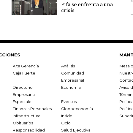
Fifa se enfrenta a una
crisis
CCIONES
MANT
Alta Gerencia
Análisis
Mesa d
Caja Fuerte
Comunidad
Nuestr
Empresarial
Contác
Directorio
Economía
Aviso 
Empresarial
Términ
Especiales
Eventos
Políti
Finanzas Personales
Globoeconomía
Polític
Infraestructura
Inside
Superi
Obituarios
Ocio
Responsabilidad
Salud Ejecutiva