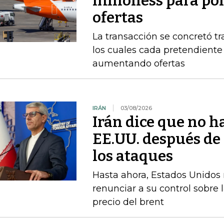
milloness para pon
ofertas
La transacción se concretó t
los cuales cada pretendient
aumentando ofertas
IRÁN
03/08/2026
Irán dice que no h
EE.UU. después d
los ataques
Hasta ahora, Estados Unidos n
renunciar a su control sobre 
precio del brent