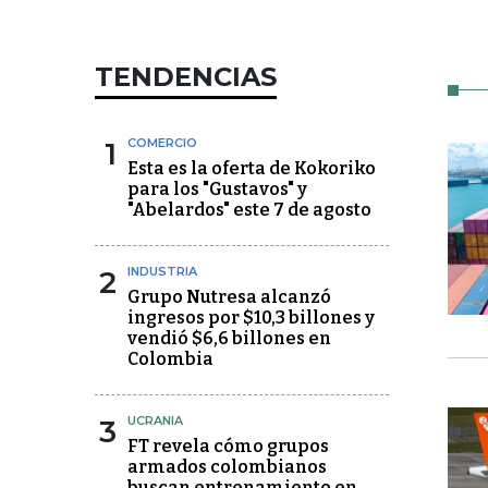
TENDENCIAS
1
COMERCIO
Esta es la oferta de Kokoriko
para los "Gustavos" y
"Abelardos" este 7 de agosto
2
INDUSTRIA
Grupo Nutresa alcanzó
ingresos por $10,3 billones y
vendió $6,6 billones en
Colombia
3
UCRANIA
FT revela cómo grupos
armados colombianos
buscan entrenamiento en