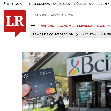
+1,40%
$ 408.498,97
+$ 8.75
ORO COMPRA BANCO DE LA REPÚBLICA
JUEVES, 06 DE AGOSTO DE 2026
FINANZAS
ECONOMÍA
EMPRESAS
OCIO
G
TEMAS DE CONVERSACIÓN
LA CALERA
MINER