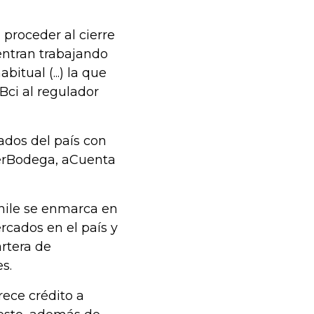
proceder al cierre
entran trabajando
itual (...) la que
 Bci al regulador
ados del país con
perBodega, aCuenta
Chile se enmarca en
rcados en el país y
rtera de
s.
rece crédito a