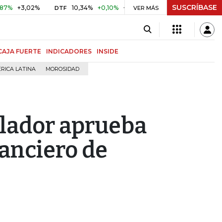
SUSCRÍBASE
3,02%
10,34%
+0,10%
+0,98%
$ 416,91
+$ 0,05
+0,0
DTF
VER MÁS
UVR
CAJA FUERTE
INDICADORES
INSIDE
RICA LATINA
MOROSIDAD
ulador aprueba
anciero de