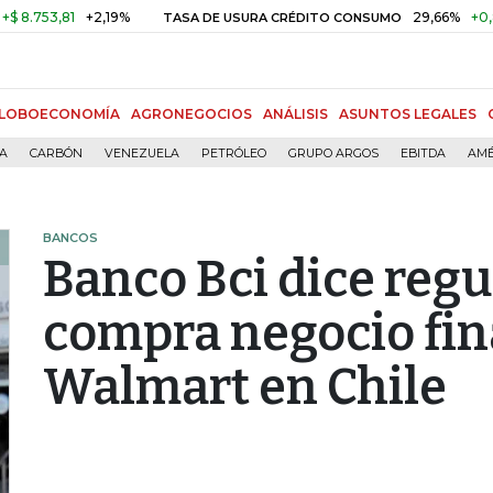
3,81
+2,19%
29,66%
+0,87%
+
TASA DE USURA CRÉDITO CONSUMO
LOBOECONOMÍA
AGRONEGOCIOS
ANÁLISIS
ASUNTOS LEGALES
ÍA
CARBÓN
VENEZUELA
PETRÓLEO
GRUPO ARGOS
EBITDA
AMÉ
BANCOS
Banco Bci dice reg
compra negocio fin
Walmart en Chile