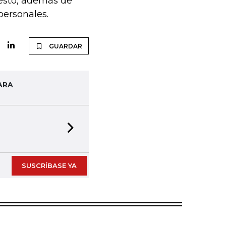
Presto, además de
personales.
GUARDAR
ARA
Next slide
SUSCRÍBASE YA