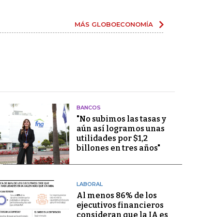
MÁS GLOBOECONOMÍA
BANCOS
"No subimos las tasas y
aún así logramos unas
utilidades por $1,2
billones en tres años"
LABORAL
Al menos 86% de los
ejecutivos financieros
consideran que la IA es