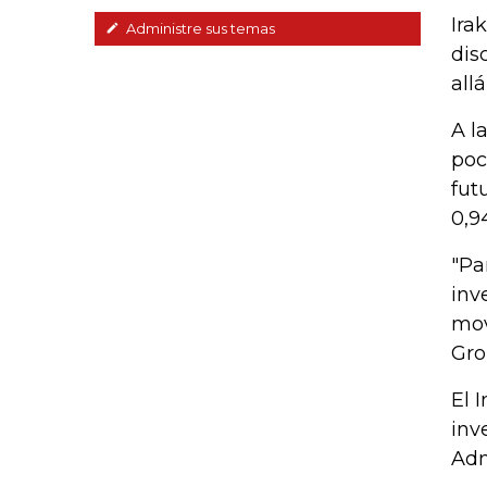
Ira
Administre sus temas
dis
all
A l
poc
fut
0,9
"Pa
inv
mov
Gro
El 
inv
Adm