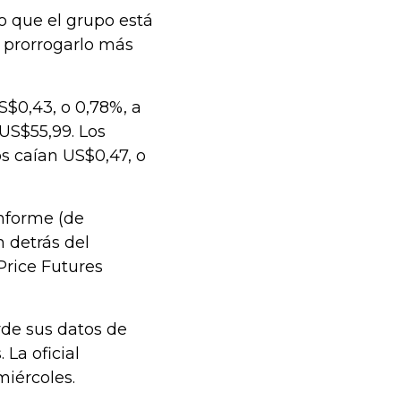
o que el grupo está
s prorrogarlo más
S$0,43, o 0,78%, a
US$55,99. Los
s caían US$0,47, o
informe (de
 detrás del
 Price Futures
rde sus datos de
La oficial
miércoles.