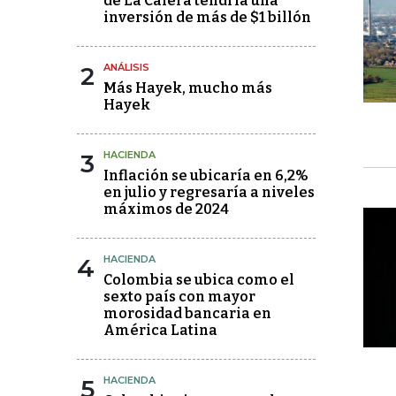
de La Calera tendría una
inversión de más de $1 billón
2
ANÁLISIS
Más Hayek, mucho más
Hayek
3
HACIENDA
Inflación se ubicaría en 6,2%
en julio y regresaría a niveles
máximos de 2024
4
HACIENDA
Colombia se ubica como el
sexto país con mayor
morosidad bancaria en
América Latina
5
HACIENDA