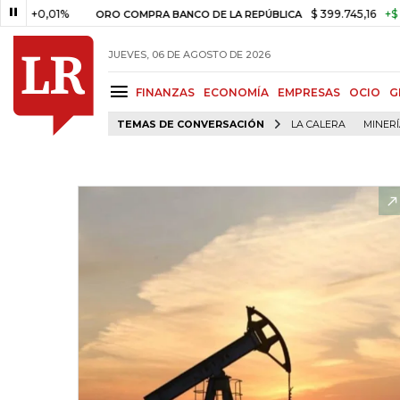
,01%
$ 399.745,16
+$ 2.295,71
ORO COMPRA BANCO DE LA REPÚBLICA
JUEVES, 06 DE AGOSTO DE 2026
FINANZAS
ECONOMÍA
EMPRESAS
OCIO
G
TEMAS DE CONVERSACIÓN
LA CALERA
MINER