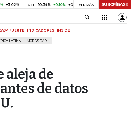
SUSCRÍBASE
2%
10,34%
+0,10%
+0,98%
$ 416,86
+$ 0,05
+0,01%
DTF
UVR
VER MÁS
CAJA FUERTE
INDICADORES
INSIDE
RICA LATINA
MOROSIDAD
e aleja de
antes de datos
UU.