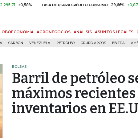
+0,58%
29,66%
+0,87%
+3,0
TASA DE USURA CRÉDITO CONSUMO
LOBOECONOMÍA
AGRONEGOCIOS
ANÁLISIS
ASUNTOS LEGALES
ÍA
CARBÓN
VENEZUELA
PETRÓLEO
GRUPO ARGOS
EBITDA
AMÉ
BOLSAS
Barril de petróleo s
máximos recientes 
inventarios en EE.