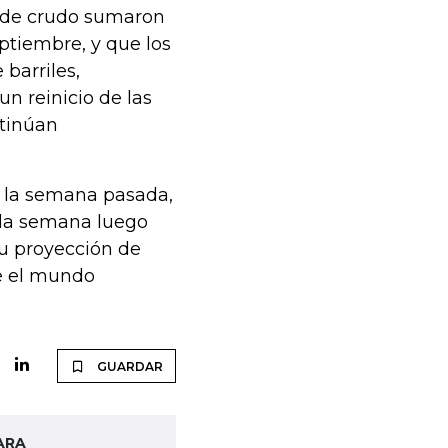
s de crudo sumaron
eptiembre, y que los
barriles,
n reinicio de las
ntinúan
 la semana pasada,
 la semana luego
su proyección de
e el mundo
GUARDAR
ARA