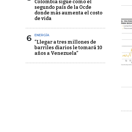
Colombia sigue como el
segundo país de la Ocde
donde más aumenta el costo
de vida
6
ENERGÍA
“Llegar a tres millones de
barriles diarios le tomará 10
años a Venezuela”