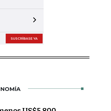
Next slide
SUSCRÍBASE YA
ONOMÍA
l menos US$5.800