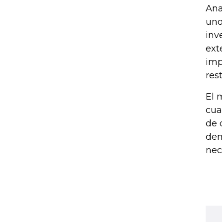
Ana
uno
inv
ext
imp
res
El 
cua
de 
dem
nec