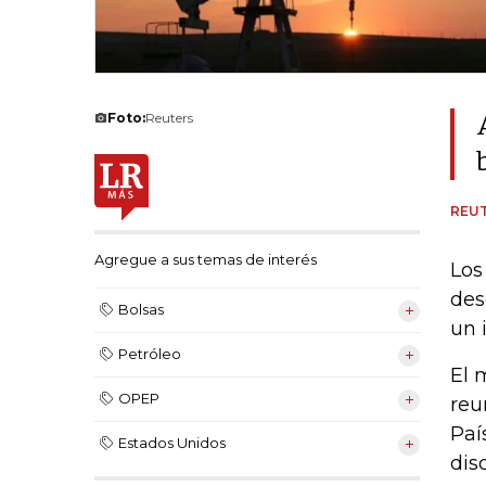
Foto:
Reuters
REU
Agregue a sus temas de interés
Los
des
Bolsas
un 
Petróleo
El 
OPEP
reu
Paí
Estados Unidos
dis