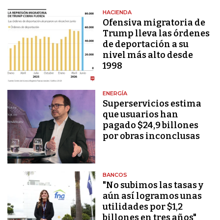
HACIENDA
Ofensiva migratoria de
Trump lleva las órdenes
de deportación a su
nivel más alto desde
1998
ENERGÍA
Superservicios estima
que usuarios han
pagado $24,9 billones
por obras inconclusas
BANCOS
"No subimos las tasas y
aún así logramos unas
utilidades por $1,2
billones en tres años"