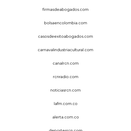
firmasdeabogados.com
bolsaencolombia.com
casosdeexitoabogados.com
carnavalindustriacultural.com
canalrcn.com
rcnradio.com
noticiasrcn.com
lafm.com.co
alerta.com.co
deportesrcn.com