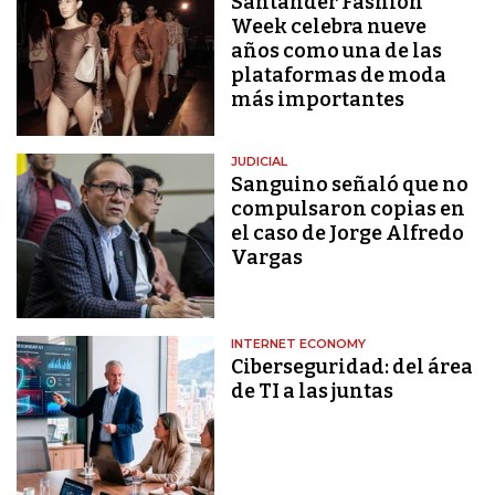
Santander Fashion
Week celebra nueve
años como una de las
plataformas de moda
más importantes
JUDICIAL
Sanguino señaló que no
compulsaron copias en
el caso de Jorge Alfredo
Vargas
INTERNET ECONOMY
Ciberseguridad: del área
de TI a las juntas