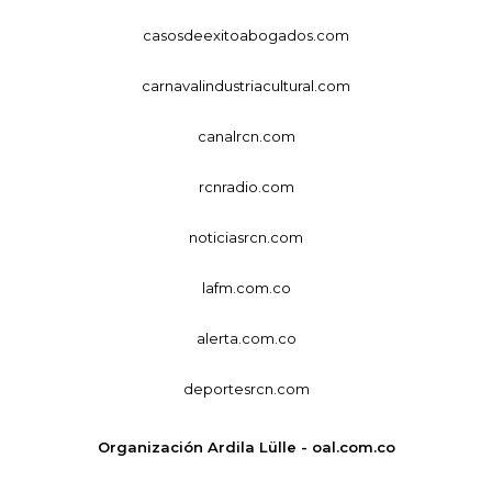
casosdeexitoabogados.com
carnavalindustriacultural.com
canalrcn.com
rcnradio.com
noticiasrcn.com
lafm.com.co
alerta.com.co
deportesrcn.com
Organización Ardila Lülle - oal.com.co