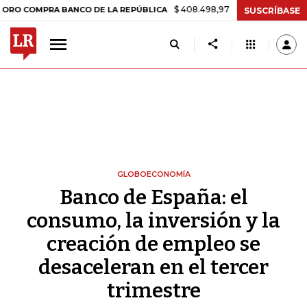
$ 408.498,97
+$ 8.753,81
+2,19%
RA BANCO DE LA REPÚBLICA
TA
SUSCRÍBASE
GLOBOECONOMÍA
Banco de España: el
consumo, la inversión y la
creación de empleo se
desaceleran en el tercer
trimestre