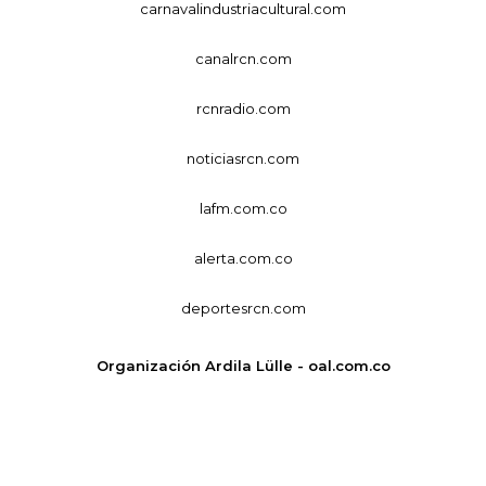
carnavalindustriacultural.com
canalrcn.com
rcnradio.com
noticiasrcn.com
lafm.com.co
alerta.com.co
deportesrcn.com
Organización Ardila Lülle - oal.com.co