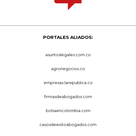
PORTALES ALIADOS:
asuntoslegales.com.co
agronegocios.co
empresas.larepublica.co
firmasdeabogados.com
bolsaencolombia.com
casosdeexitoabogados.com