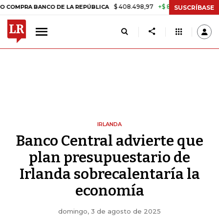
$ 408.498,97
+$ 8.753,81
+2,19%
 BANCO DE LA REPÚBLICA
TASA 
SUSCRÍBASE
IRLANDA
Banco Central advierte que
plan presupuestario de
Irlanda sobrecalentaría la
economía
domingo, 3 de agosto de 2025