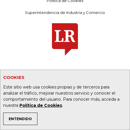
Política de Cookies
Superintendencia de Industria y Comercio
COOKIES
PORTALES ALIADOS:
Este sitio web usa cookies propias y de terceros para
analizar el tráfico, mejorar nuestros servicio y conocer el
asuntoslegales.com.co
comportamiento del usuario. Para conocer más, acceda a
nuestra
Política de Cookies
.
agronegocios.co
ENTENDIDO
TEMAS DE INTERÉS
empresas.larepublica.co