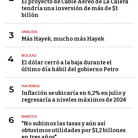
El proyecto de Cable Aéreo de La Calera
tendría una inversión de más de $1
billón
ANÁLISIS
3
Más Hayek, mucho más Hayek
BOLSAS
4
El dólar cerró a la baja durante el
último día hábil del gobierno Petro
HACIENDA
5
Inflación se ubicaría en 6,2% en julio y
regresaría a niveles máximos de 2024
BANCOS
6
"No subimos las tasas y aún así
obtuvimos utilidades por $1,2 billones
en tres años"