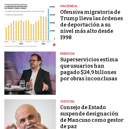
HACIENDA
Ofensiva migratoria de
Trump lleva las órdenes
de deportación a su
nivel más alto desde
1998
ENERGÍA
Superservicios estima
que usuarios han
pagado $24,9 billones
por obras inconclusas
JUDICIAL
Consejo de Estado
suspende designación
de Mancuso como gestor
de paz