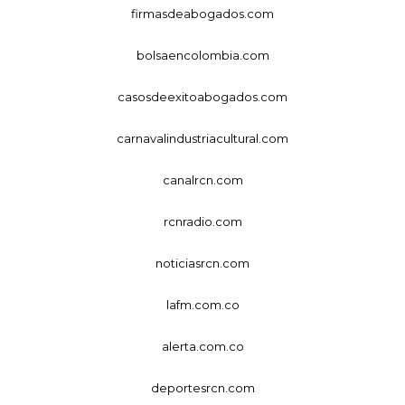
firmasdeabogados.com
bolsaencolombia.com
casosdeexitoabogados.com
carnavalindustriacultural.com
canalrcn.com
rcnradio.com
noticiasrcn.com
lafm.com.co
alerta.com.co
deportesrcn.com