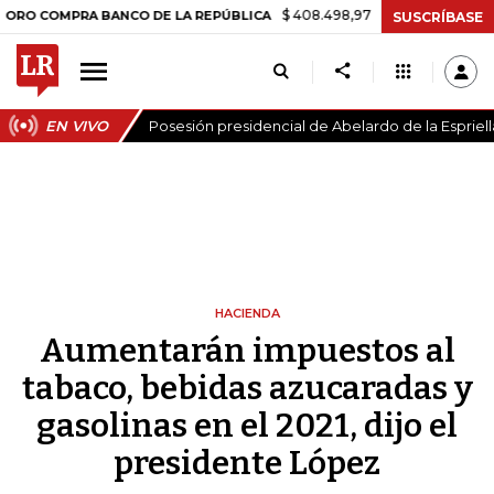
$ 408.498,97
+$ 8.753,81
+2,19%
MPRA BANCO DE LA REPÚBLICA
T
SUSCRÍBASE
EN VIVO
Posesión presidencial de Abelardo de la Espriell
HACIENDA
Aumentarán impuestos al
tabaco, bebidas azucaradas y
gasolinas en el 2021, dijo el
presidente López