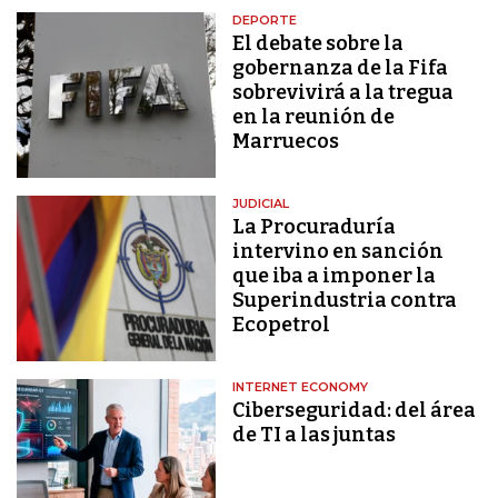
DEPORTE
El debate sobre la
gobernanza de la Fifa
sobrevivirá a la tregua
en la reunión de
Marruecos
JUDICIAL
La Procuraduría
intervino en sanción
que iba a imponer la
Superindustria contra
Ecopetrol
INTERNET ECONOMY
Ciberseguridad: del área
de TI a las juntas