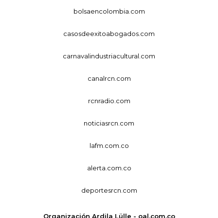
bolsaencolombia.com
casosdeexitoabogados.com
carnavalindustriacultural.com
canalrcn.com
rcnradio.com
noticiasrcn.com
lafm.com.co
alerta.com.co
deportesrcn.com
Organización Ardila Lülle - oal.com.co