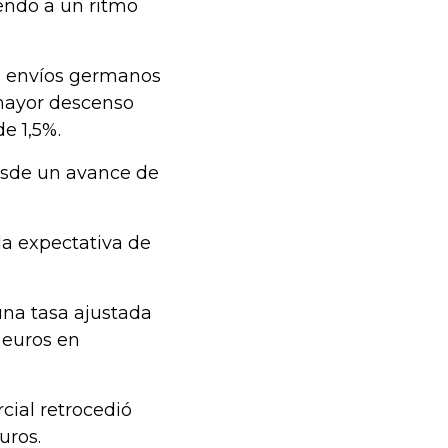
endo a un ritmo
os envíos germanos
 mayor descenso
e 1,5%.
esde un avance de
 la expectativa de
una tasa ajustada
 euros en
cial retrocedió
uros.