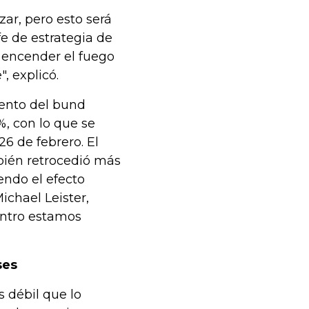
r, pero esto será
e de estrategia de
 encender el fuego
, explicó.
iento del bund
, con lo que se
26 de febrero. El
bién retrocedió más
endo el efecto
chael Leister,
entro estamos
ses
s débil que lo