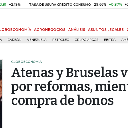
2,19%
29,66%
+0,87%
+3,02%
TASA DE USURA CRÉDITO CONSUMO
LOBOECONOMÍA
AGRONEGOCIOS
ANÁLISIS
ASUNTOS LEGALES
ÍA
CARBÓN
VENEZUELA
PETRÓLEO
GRUPO ARGOS
EBITDA
AMÉ
GLOBOECONOMÍA
Atenas y Bruselas 
por reformas, mient
compra de bonos