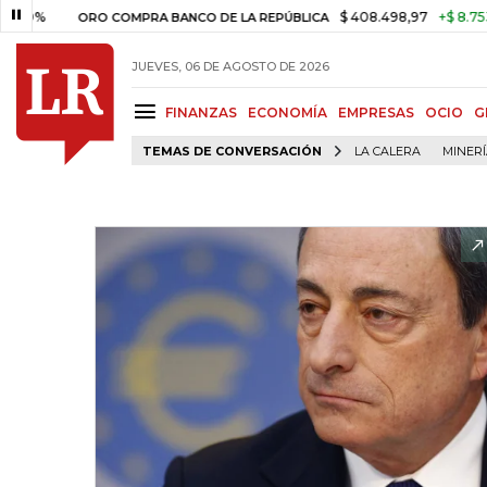
$ 408.498,97
+$ 8.753,81
+
ORO COMPRA BANCO DE LA REPÚBLICA
JUEVES, 06 DE AGOSTO DE 2026
FINANZAS
ECONOMÍA
EMPRESAS
OCIO
G
TEMAS DE CONVERSACIÓN
LA CALERA
MINER