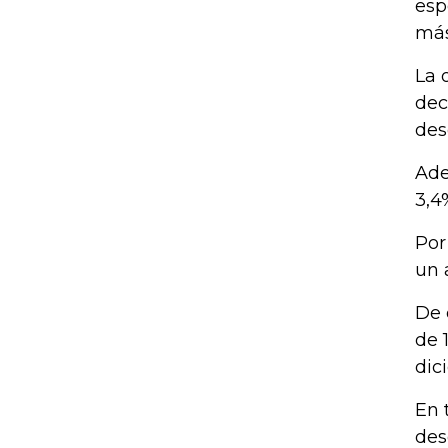
esp
más
La 
dec
des
Ade
3,4
Por
un 
De 
de 
dic
En 
des