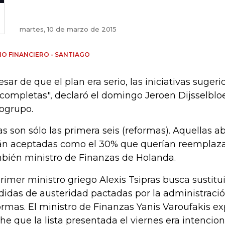
martes, 10 de marzo de 2015
IO FINANCIERO - SANTIAGO
esar de que el plan era serio, las iniciativas sugeri
 completas", declaró el domingo Jeroen Dijsselbloe
ogrupo.
as son sólo las primera seis (reformas). Aquellas 
án aceptadas como el 30% que querían reemplazar
bién ministro de Finanzas de Holanda.
primer ministro griego Alexis Tsipras busca sustitu
idas de austeridad pactadas por la administración
ormas. El ministro de Finanzas Yanis Varoufakis exp
he que la lista presentada el viernes era intenci