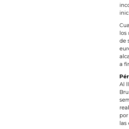
inc
ini
Cua
los
de 
eur
alc
a f
Pér
Al 
Bru
sem
rea
por
las