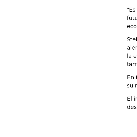
"Es
fut
eco
Ste
ale
la 
tam
En 
su 
El 
des