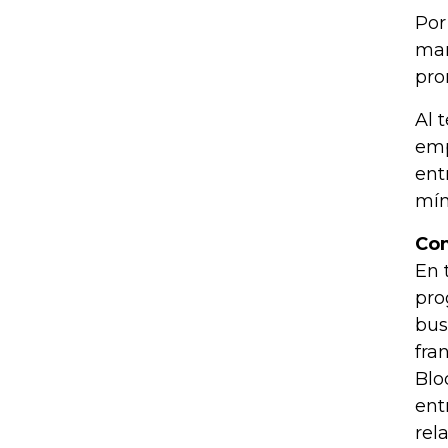
Por
man
pro
Al 
emp
ent
mín
Com
En 
pro
bus
fra
Blo
ent
rel