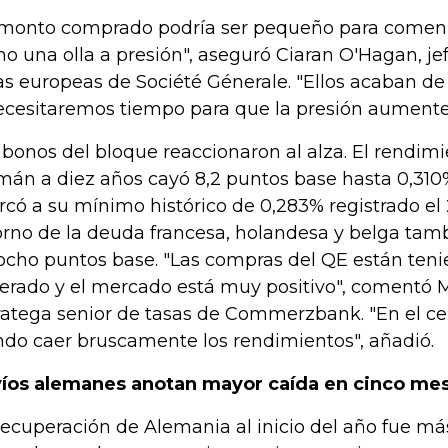
 monto comprado podría ser pequeño para comenza
o una olla a presión", aseguró Ciaran O'Hagan, jef
as europeas de Société Génerale. "Ellos acaban de
ecesitaremos tiempo para que la presión aumente"
 bonos del bloque reaccionaron al alza. El rendim
mán a diez años cayó 8,2 puntos base hasta 0,310%
rcó a su mínimo histórico de 0,283% registrado el 
orno de la deuda francesa, holandesa y belga tam
ocho puntos base. "Las compras del QE están teni
erado y el mercado está muy positivo", comentó Mi
ratega senior de tasas de Commerzbank. "En el c
ndo caer bruscamente los rendimientos", añadió.
íos alemanes anotan mayor caída en cinco me
recuperación de Alemania al inicio del año fue má