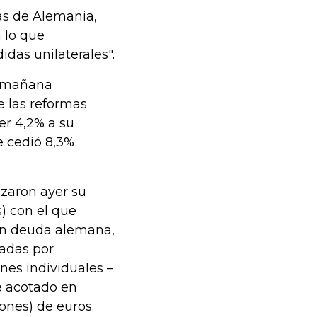
as de Alemania,
 lo que
das unilaterales".
e mañana
e las reformas
er 4,2% a su
 cedió 8,3%.
nzaron ayer su
s) con el que
ron deuda alemana,
tadas por
nes individuales –
ue acotado en
lones) de euros.