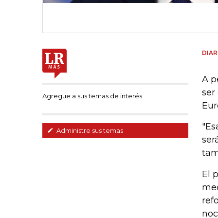
DIAR
A p
ser
Agregue a sus temas de interés
Eur
"Es
Administre sus temas
ser
tam
El 
med
ref
noc