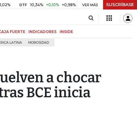
SUSCRÍBASE
10,34%
+0,10%
+0,98%
$ 416,91
+$ 0,05
+0,01%
DTF
UVR
VER MÁS
CAJA FUERTE
INDICADORES
INSIDE
RICA LATINA
MOROSIDAD
vuelven a chocar
ras BCE inicia