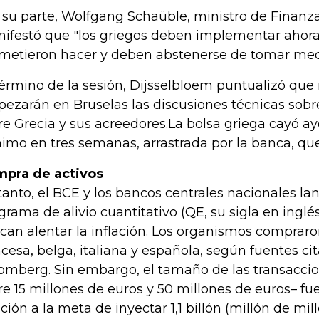
 su parte, Wolfgang Schaüble, ministro de Finanz
ifestó que "los griegos deben implementar ahora
metieron hacer y deben abstenerse de tomar medi
término de la sesión, Dijsselbloem puntualizó qu
ezarán en Bruselas las discusiones técnicas sobr
re Grecia y sus acreedores.La bolsa griega cayó ay
imo en tres semanas, arrastrada por la banca, que
pra de activos
tanto, el BCE y los bancos centrales nacionales la
grama de alivio cuantitativo (QE, su sigla en inglé
can alentar la inflación. Los organismos compra
ncesa, belga, italiana y española, según fuentes ci
omberg. Sin embargo, el tamaño de las transaccio
re 15 millones de euros y 50 millones de euros– f
ación a la meta de inyectar 1,1 billón (millón de mil