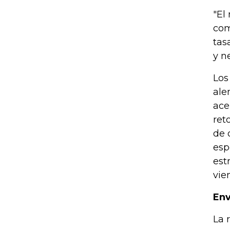
"El
com
tas
y n
Los
ale
ace
ret
de 
esp
est
vie
Env
La 