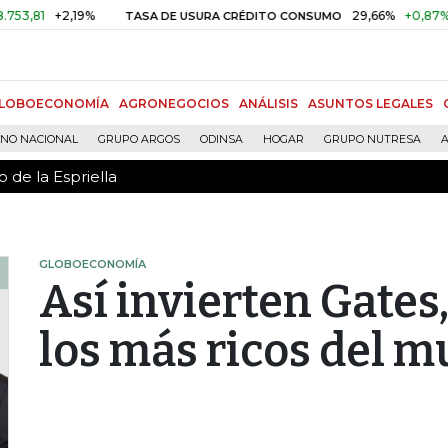
 de la Espriella
+2,19%
29,66%
+0,87%
+3,02
TASA DE USURA CRÉDITO CONSUMO
LOBOECONOMÍA
AGRONEGOCIOS
ANÁLISIS
ASUNTOS LEGALES
RNO NACIONAL
GRUPO ARGOS
ODINSA
HOGAR
GRUPO NUTRESA
A
 de la Espriella
GLOBOECONOMÍA
Así invierten Gates,
los más ricos del 