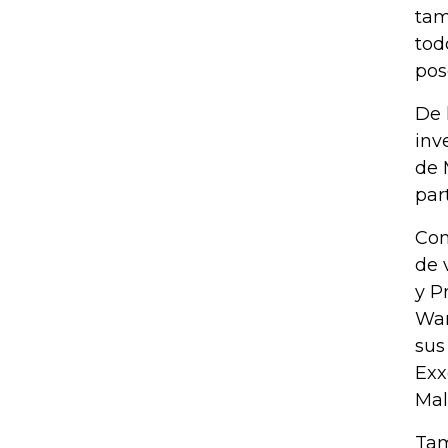
tam
tod
pos
De 
inv
de 
par
Con
de 
y P
War
sus
Exx
Mal
Tam