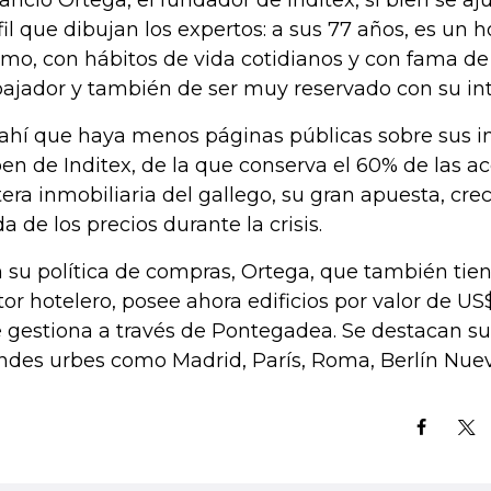
ncio Ortega, el fundador de Inditex, si bien se aj
fil que dibujan los expertos: a sus 77 años, es un
mo, con hábitos de vida cotidianos y con fama de
bajador y también de ser muy reservado con su in
ahí que haya menos páginas públicas sobre sus i
en de Inditex, de la que conserva el 60% de las a
tera inmobiliaria del gallego, su gran apuesta, crec
da de los precios durante la crisis.
 su política de compras, Ortega, que también tien
tor hotelero, posee ahora edificios por valor de US
 gestiona a través de Pontegadea. Se destacan s
ndes urbes como Madrid, París, Roma, Berlín Nuev