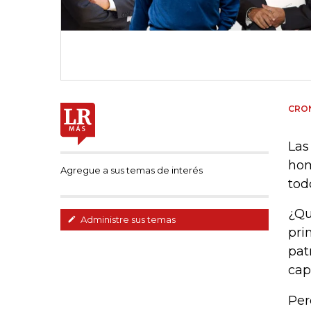
CRON
Las
hom
Agregue a sus temas de interés
tod
¿Qu
Administre sus temas
pri
pat
cap
Per