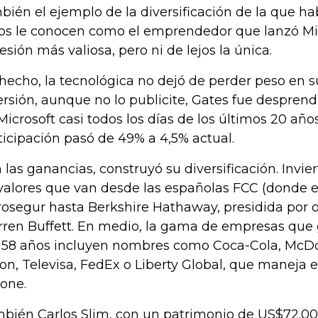
bién el ejemplo de la diversificación de la que ha
os le conocen como el emprendedor que lanzó Mic
esión más valiosa, pero ni de lejos la única.
hecho, la tecnológica no dejó de perder peso en s
ersión, aunque no lo publicite, Gates fue desprend
Microsoft casi todos los días de los últimos 20 añ
ticipación pasó de 49% a 4,5% actual.
 las ganancias, construyó su diversificación. Invie
valores que van desde las españolas FCC (donde e
rosegur hasta Berkshire Hathaway, presidida por ot
ren Buffett. En medio, la gama de empresas que 
 58 años incluyen nombres como Coca-Cola, McDo
on, Televisa, FedEx o Liberty Global, que maneja e
one.
bién Carlos Slim, con un patrimonio de US$72.00