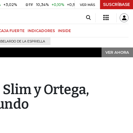
SUSCRÍBASE
VER AHORA
%
10,34%
+0,10%
+0,98%
$ 416,91
+$ 0,05
+0,01%
DTF
UVR
VER MÁS
CAJA FUERTE
INDICADORES
INSIDE
BELARDO DE LA ESPRIELLA
VER AHORA
 Slim y Ortega,
mundo