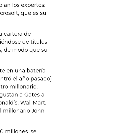
blan los expertos:
rosoft, que es su
u cartera de
iéndose de títulos
os, de modo que su
rte en una batería
ntró el año pasado)
ro millonario,
gustan a Gates a
nald’s, Wal-Mart.
l millonario John
0 millones, se