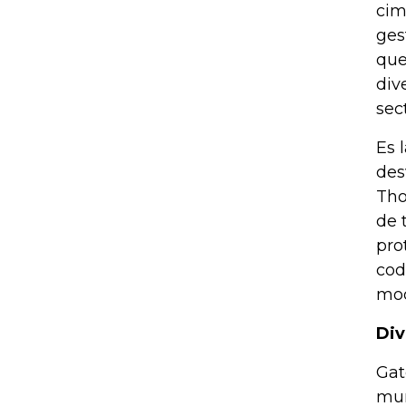
cim
ges
que
div
sec
Es 
des
Tho
de 
pro
cod
mod
Div
Gat
mun