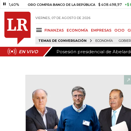
Posesión presidencial de Abelardo
EN VIVO
0%
$ 408.498,97
+$ 8.753,81
ORO COMPRA BANCO DE LA REPÚBLICA
VIERNES, 07 DE AGOSTO DE 2026
FINANZAS
ECONOMÍA
EMPRESAS
OCIO
G
TEMAS DE CONVERSACIÓN
ECONOMÍA
GOBIE
Posesión presidencial de Abelardo
EN VIVO