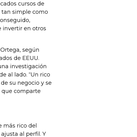
icados cursos de
o tan simple como
conseguido,
 invertir en otros
y Ortega, según
tados de EEUU.
una investigación
de al lado. “Un rico
 de su negocio y se
a que comparte
e más rico del
usta al perfil. Y