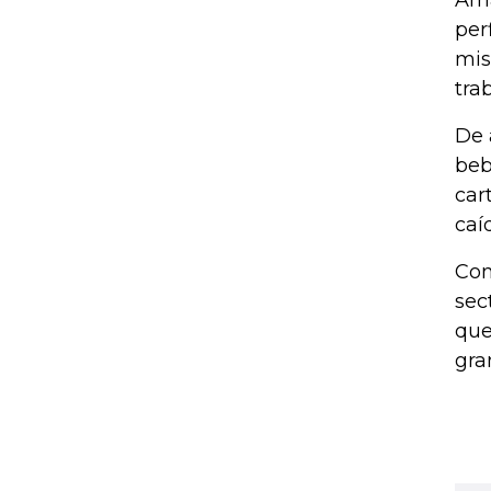
Ama
per
mis
tra
De 
beb
car
caí
Con
sec
que
gra