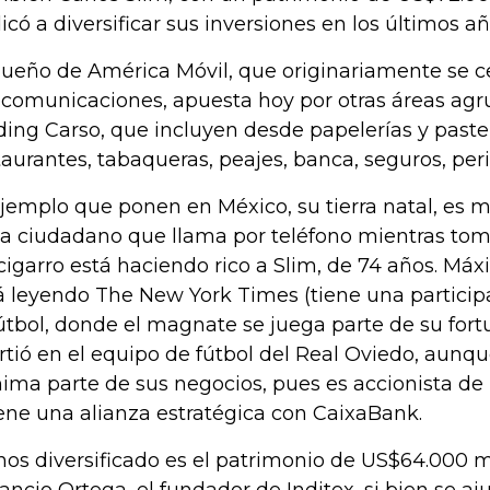
icó a diversificar sus inversiones en los últimos añ
dueño de América Móvil, que originariamente se c
ecomunicaciones, apuesta hoy por otras áreas ag
ding Carso, que incluyen desde papelerías y paste
taurantes, tabaqueras, peajes, banca, seguros, per
ejemplo que ponen en México, su tierra natal, es m
a ciudadano que llama por teléfono mientras tom
cigarro está haciendo rico a Slim, de 74 años. Máxi
á leyendo The New York Times (tiene una participa
fútbol, donde el magnate se juega parte de su fort
irtió en el equipo de fútbol del Real Oviedo, aunq
ima parte de sus negocios, pues es accionista de 
iene una alianza estratégica con CaixaBank.
os diversificado es el patrimonio de US$64.000 m