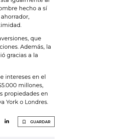
usta igualmente al
 hombre hecho a sí
 ahorrador,
timidad.
nversiones, que
cciones. Además, la
ió gracias a la
e intereses en el
$5.000 millones,
us propiedades en
a York o Londres.
GUARDAR