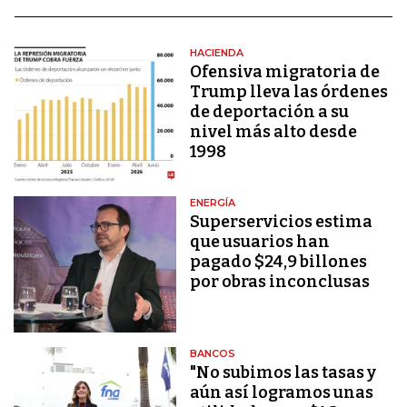
HACIENDA
Ofensiva migratoria de
Trump lleva las órdenes
de deportación a su
nivel más alto desde
1998
ENERGÍA
Superservicios estima
que usuarios han
pagado $24,9 billones
por obras inconclusas
BANCOS
"No subimos las tasas y
aún así logramos unas