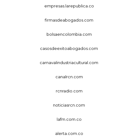
empresas.larepublica.co
firmasdeabogados.com
bolsaencolombia.com
casosdeexitoabogados.com
carnavalindustriacultural.com
canalrcn.com
rcnradio.com
noticiasrcn.com
lafm.com.co
alerta.com.co