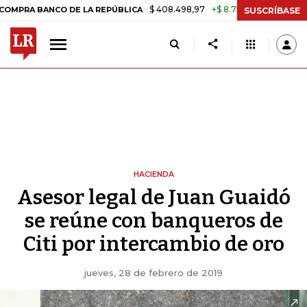
$ 408.498,97
+$ 8.753,81
+2,19%
ANCO DE LA REPÚBLICA
TASA DE
SUSCRÍBASE
HACIENDA
Asesor legal de Juan Guaidó
se reúne con banqueros de
Citi por intercambio de oro
jueves, 28 de febrero de 2019