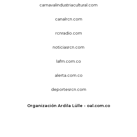
carnavalindustriacultural.com
canalrcn.com
rcnradio.com
noticiasrcn.com
lafm.com.co
alerta.com.co
deportesrcn.com
Organización Ardila Lülle - oal.com.co