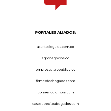
PORTALES ALIADOS:
asuntoslegales.com.co
agronegocios.co
empresas.larepublica.co
firmasdeabogados.com
bolsaencolombia.com
casosdeexitoabogados.com