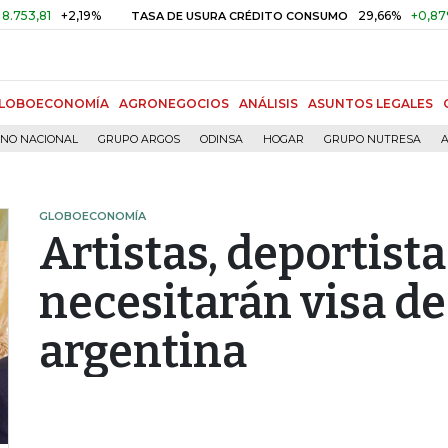
81
+2,19%
29,66%
+0,87%
+3,
TASA DE USURA CRÉDITO CONSUMO
LOBOECONOMÍA
AGRONEGOCIOS
ANÁLISIS
ASUNTOS LEGALES
RNO NACIONAL
GRUPO ARGOS
ODINSA
HOGAR
GRUPO NUTRESA
A
GLOBOECONOMÍA
Artistas, deportista
necesitarán visa de
argentina