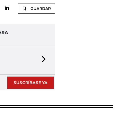
GUARDAR
ARA
Next slide
SUSCRÍBASE YA