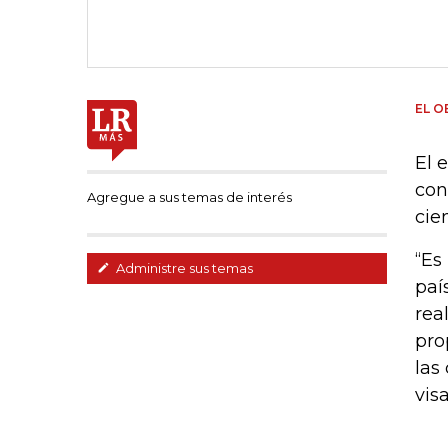
EL O
El 
con
Agregue a sus temas de interés
cie
“Es
Administre sus temas
paí
rea
pro
las
vis