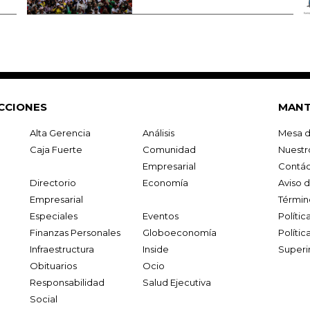
CCIONES
MANT
Alta Gerencia
Análisis
Mesa d
Caja Fuerte
Comunidad
Nuestr
Empresarial
Contác
Directorio
Economía
Aviso 
Empresarial
Términ
Especiales
Eventos
Políti
Finanzas Personales
Globoeconomía
Polític
Infraestructura
Inside
Superi
Obituarios
Ocio
Responsabilidad
Salud Ejecutiva
Social