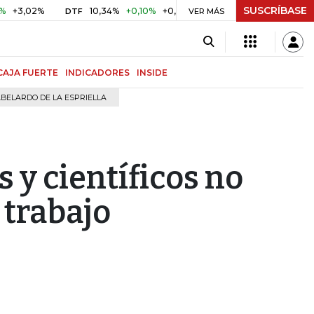
SUSCRÍBASE
02%
10,34%
+0,10%
+0,98%
$ 416,96
+$ 0,05
+0,01
DTF
UVR
VER MÁS
CAJA FUERTE
INDICADORES
INSIDE
BELARDO DE LA ESPRIELLA
s y científicos no
 trabajo