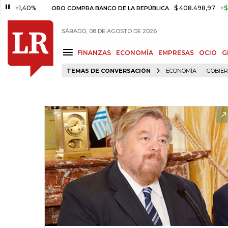
1,40%
$ 408.498,97
+$ 8.753,
ORO COMPRA BANCO DE LA REPÚBLICA
SÁBADO, 08 DE AGOSTO DE 2026
FINANZAS
ECONOMÍA
EMPRESAS
OCIO
G
TEMAS DE CONVERSACIÓN
ECONOMÍA
GOBIE