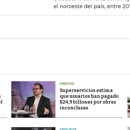
el noroeste del país, entre 20
ENERGÍA
Superservicios estima
s
que usuarios han pagado
el
$24,9 billones por obras
inconclusas
DEPORTE