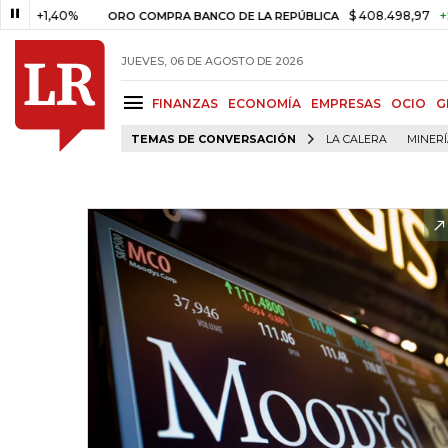
1,40%
$ 408.498,97
+$ 8.753,
ORO COMPRA BANCO DE LA REPÚBLICA
JUEVES, 06 DE AGOSTO DE 2026
FINANZAS
ECONOMÍA
EMPRESAS
OCIO
G
TEMAS DE CONVERSACIÓN
LA CALERA
MINER