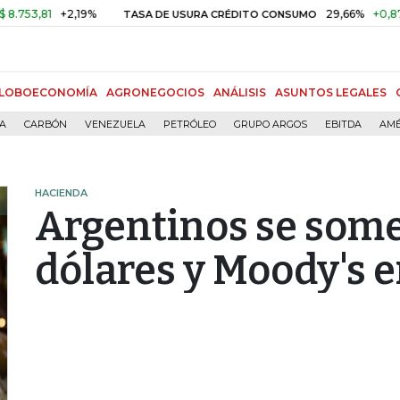
81
+2,19%
29,66%
+0,87%
+3,
TASA DE USURA CRÉDITO CONSUMO
LOBOECONOMÍA
AGRONEGOCIOS
ANÁLISIS
ASUNTOS LEGALES
ÍA
CARBÓN
VENEZUELA
PETRÓLEO
GRUPO ARGOS
EBITDA
AMÉ
HACIENDA
Argentinos se some
dólares y Moody's e