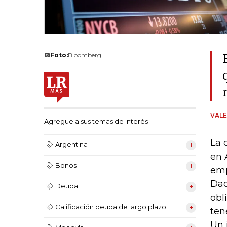
Foto:
Bloomberg
VALE
Agregue a sus temas de interés
La 
Argentina
en 
Bonos
emp
Dad
Deuda
obl
Calificación deuda de largo plazo
ten
Un 