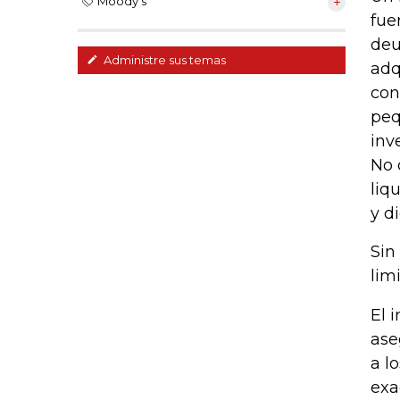
Moody's
fue
deu
Administre sus temas
adq
con
peq
inv
No 
liq
y d
Sin
lim
El 
ase
a l
exa