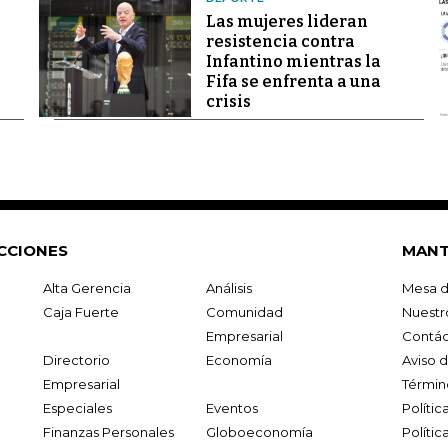
Las mujeres lideran
resistencia contra
Infantino mientras la
Fifa se enfrenta a una
crisis
CCIONES
MANT
Alta Gerencia
Análisis
Mesa d
Caja Fuerte
Comunidad
Nuestr
Empresarial
Contác
Directorio
Economía
Aviso 
Empresarial
Términ
Especiales
Eventos
Políti
Finanzas Personales
Globoeconomía
Polític