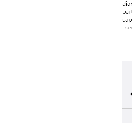
dia
par
cap
mer