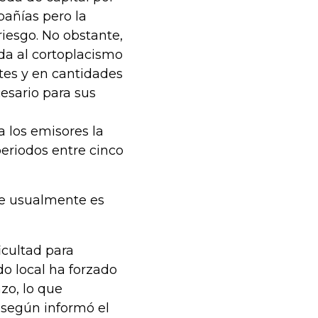
pañías pero la
iesgo. No obstante,
da al cortoplacismo
tes y en cantidades
esario para sus
a los emisores la
periodos entre cinco
ue usualmente es
icultad para
do local ha forzado
zo, lo que
, según informó el