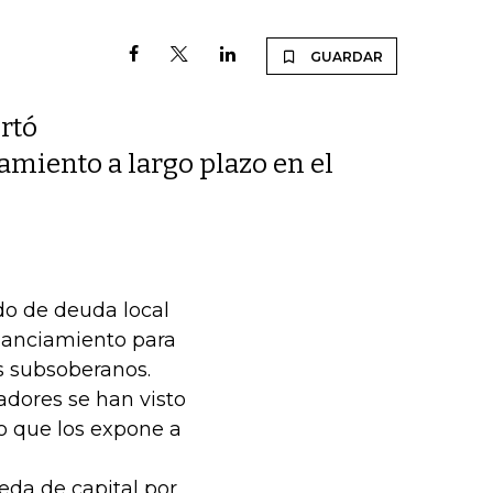
GUARDAR
ertó
iamiento a largo plazo en el
do de deuda local
inanciamiento para
s subsoberanos.
cadores se han visto
lo que los expone a
da de capital por