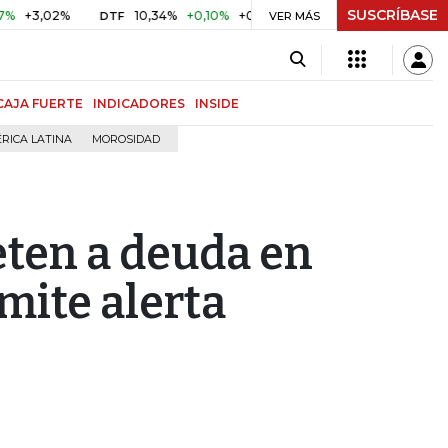
SUSCRÍBASE
02%
10,34%
+0,10%
+0,98%
$ 416,91
+$ 0,05
+0,01
DTF
UVR
VER MÁS
CAJA FUERTE
INDICADORES
INSIDE
RICA LATINA
MOROSIDAD
ten a deuda en
mite alerta