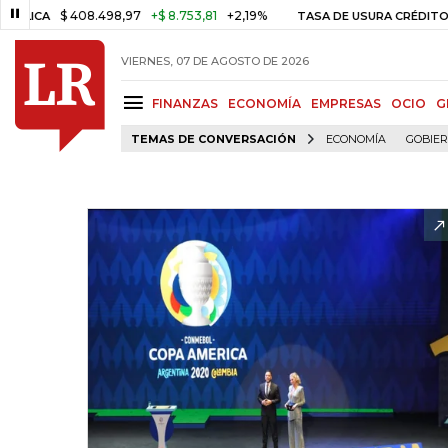
$ 408.498,97
+$ 8.753,81
+2,19%
TASA DE USURA CRÉDITO CONSU
VIERNES, 07 DE AGOSTO DE 2026
FINANZAS
ECONOMÍA
EMPRESAS
OCIO
G
TEMAS DE CONVERSACIÓN
ECONOMÍA
GOBIE