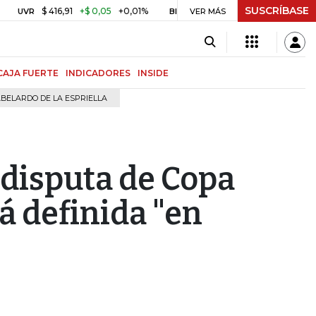
SUSCRÍBASE
$ 416,91
+$ 0,05
+0,01%
US$ 64.442,80
-US$ 525,60
-0,
BITCOIN
VER MÁS
CAJA FUERTE
INDICADORES
INSIDE
BELARDO DE LA ESPRIELLA
 disputa de Copa
á definida "en