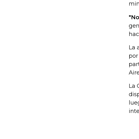
min
"No
gen
hac
La 
por
par
Aire
La 
dis
lue
int