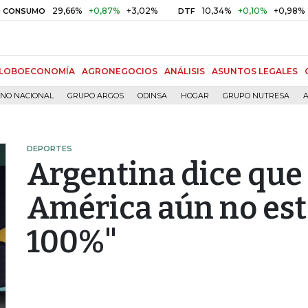
29,66%
+0,87%
+3,02%
10,34%
+0,10%
+0,98%
MO
DTF
UVR
LOBOECONOMÍA
AGRONEGOCIOS
ANÁLISIS
ASUNTOS LEGALES
RNO NACIONAL
GRUPO ARGOS
ODINSA
HOGAR
GRUPO NUTRESA
A
DEPORTES
Argentina dice que
América aún no est
100%"