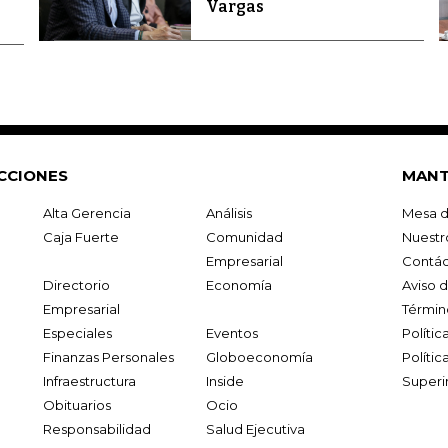
Vargas
CCIONES
MANT
Alta Gerencia
Análisis
Mesa d
Caja Fuerte
Comunidad
Nuestr
Empresarial
Contác
Directorio
Economía
Aviso 
Empresarial
Términ
Especiales
Eventos
Políti
Finanzas Personales
Globoeconomía
Polític
Infraestructura
Inside
Superi
Obituarios
Ocio
Responsabilidad
Salud Ejecutiva