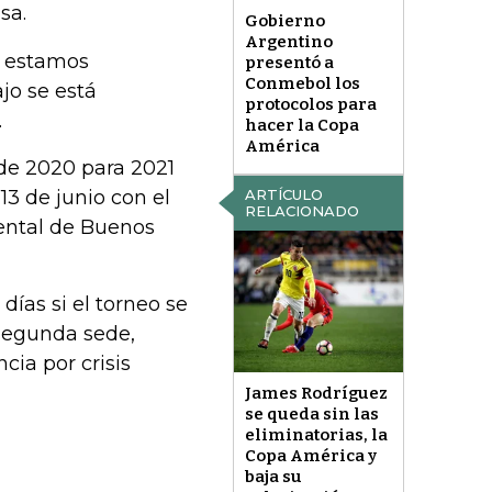
sa.
Gobierno
Argentino
, estamos
presentó a
Conmebol los
jo se está
protocolos para
.
hacer la Copa
América
de 2020 para 2021
13 de junio con el
ARTÍCULO
RELACIONADO
ental de Buenos
ías si el torneo se
segunda sede,
ia por crisis
James Rodríguez
se queda sin las
eliminatorias, la
Copa América y
baja su