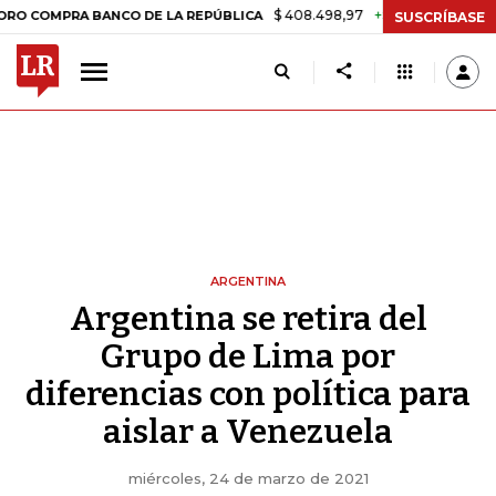
$ 408.498,97
+$ 8.753,81
+2,19%
PRA BANCO DE LA REPÚBLICA
TA
SUSCRÍBASE
ARGENTINA
Argentina se retira del
Grupo de Lima por
diferencias con política para
aislar a Venezuela
miércoles, 24 de marzo de 2021