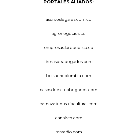
PORTALES ALIADOS:
asuntoslegales.com.co
agronegocios.co
empresas.larepublica.co
firmasdeabogados.com
bolsaencolombia.com
casosdeexitoabogados.com
carnavalindustriacultural.com
canalrcn.com
rcnradio.com